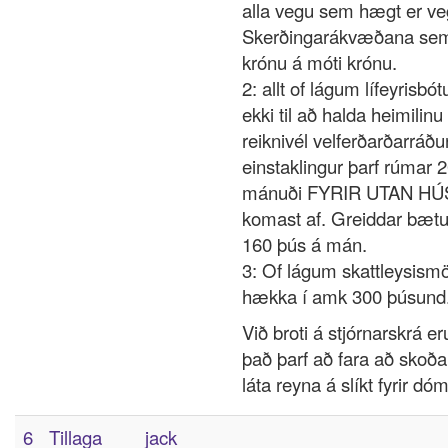
alla vegu sem hægt er ve
Skerðingarákvæðana sem
krónu á móti krónu.
2: allt of lágum lífeyrisb
ekki til að halda heimilin
reiknivél velferðarðarráðu
einstaklingur þarf rúmar 
mánuði FYRIR UTAN HÚS
komast af. Greiddar bætu
160 þús á mán.
3: Of lágum skattleysism
hækka í amk 300 þúsund
Við broti á stjórnarskrá e
það þarf að fara að skoða
láta reyna á slíkt fyrir dóm
6
Tillaga
jack