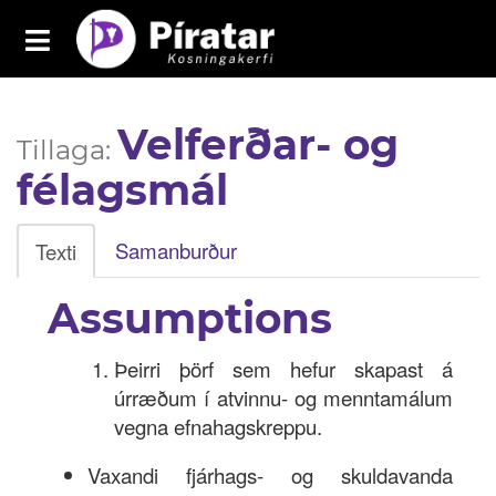
Toggle
navigation
Píratar
Velferðar- og
Yfirlit
Tillaga:
félagsmál
Mál
Kosningar
Samanburður
Texti
Málaflokkar
Assumptions
Samþykktir
Grasrótarinn
Þeirri þörf sem hefur skapast á
úrræðum í atvinnu- og menntamálum
vegna efnahagskreppu.
Fréttavefur
Vaxandi fjárhags- og skuldavanda
Aðildarfélög