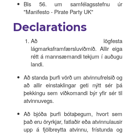
Bls 56. um samfélagsstefnu úr
"Manifesto - Pirate Party UK"
Declarations
Að lögfesta
lágmarksframfærsluviðmið. Allir eiga
rétt á mannsæmandi tekjum í auðugu
landi.
Að standa þurfi vörð um atvinnufrelsið og
að allir einstaklingar geti nýtt sér þá
þekkingu sem viðkomandi býr yfir sér til
atvinnuvegs.
Að bjóða þurfi bótaþegum, hvort sem
það eru öryrkjar, fatlaðir eða atvinnulausir
upp á fjölbreytta atvinnu, frístunda og