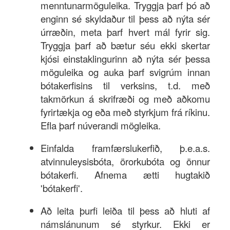
menntunarmöguleika. Tryggja þarf þó að
enginn sé skyldaður til þess að nýta sér
úrræðin, meta þarf hvert mál fyrir sig.
Tryggja þarf að bætur séu ekki skertar
kjósi einstaklingurinn að nýta sér þessa
möguleika og auka þarf svigrúm innan
bótakerfisins til verksins, t.d. með
takmörkun á skrifræði og með aðkomu
fyrirtækja og eða með styrkjum frá ríkinu.
Efla þarf núverandi mögleika.
Einfalda framfærslukerfið, þ.e.a.s.
atvinnuleysisbóta, örorkubóta og önnur
bótakerfi. Afnema ætti hugtakið
'bótakerfi'.
Að leita þurfi leiða til þess að hluti af
námslánunum sé styrkur. Ekki er