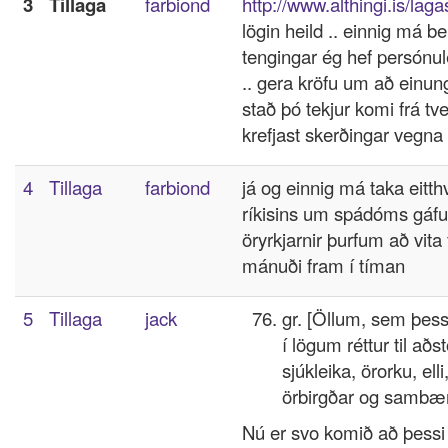
3
Tillaga
farbiond
http://www.althingi.is/la
lögin heild .. einnig má b
tengingar ég hef persónul
.. gera kröfu um að einun
stað þó tekjur komi frá t
krefjast skerðingar vegna 
4
Tillaga
farbiond
já og einnig má taka eitt
ríkisins um spádóms gáfur
öryrkjarnir þurfum að vita
mánuði fram í tíman
5
Tillaga
jack
gr. [Öllum, sem þess
í lögum réttur til að
sjúkleika, örorku, elli
örbirgðar og sambæri
Nú er svo komið að þessi 