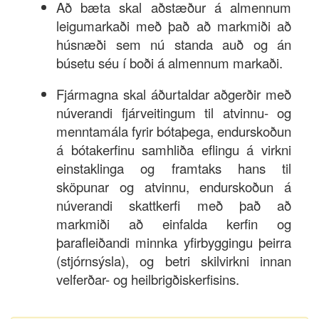
Að bæta skal aðstæður á almennum
leigumarkaði með það að markmiði að
húsnæði sem nú standa auð og án
búsetu séu í boði á almennum markaði.
Fjármagna skal áðurtaldar aðgerðir með
núverandi fjárveitingum til atvinnu- og
menntamála fyrir bótaþega, endurskoðun
á bótakerfinu samhliða eflingu á virkni
einstaklinga og framtaks hans til
sköpunar og atvinnu, endurskoðun á
núverandi skattkerfi með það að
markmiði að einfalda kerfin og
þarafleiðandi minnka yfirbyggingu þeirra
(stjórnsýsla), og betri skilvirkni innan
velferðar- og heilbrigðiskerfisins.