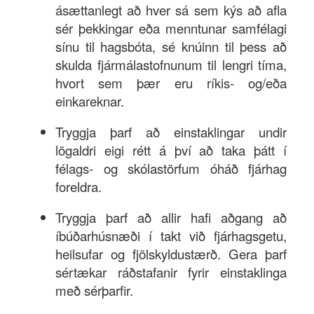
ásættanlegt að hver sá sem kýs að afla
sér þekkingar eða menntunar samfélagi
sínu til hagsbóta, sé knúinn til þess að
skulda fjármálastofnunum til lengri tíma,
hvort sem þær eru ríkis- og/eða
einkareknar.
Tryggja þarf að einstaklingar undir
lögaldri eigi rétt á því að taka þátt í
félags- og skólastörfum óháð fjárhag
foreldra.
Tryggja þarf að allir hafi aðgang að
íbúðarhúsnæði í takt við fjárhagsgetu,
heilsufar og fjölskyldustærð. Gera þarf
sértækar ráðstafanir fyrir einstaklinga
með sérþarfir.