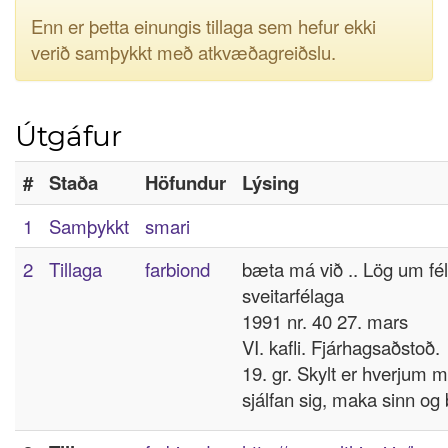
Enn er þetta einungis tillaga sem hefur ekki
verið samþykkt með atkvæðagreiðslu.
Útgáfur
#
Staða
Höfundur
Lýsing
1
Samþykkt
smari
2
Tillaga
farbiond
bæta má við .. Lög um fé
sveitarfélaga
1991 nr. 40 27. mars
VI. kafli. Fjárhagsaðstoð.
19. gr. Skylt er hverjum 
sjálfan sig, maka sinn og 