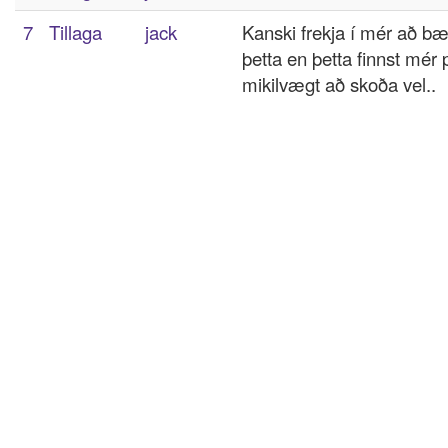
7
Tillaga
jack
Kanski frekja í mér að bæ
þetta en þetta finnst mér 
mikilvægt að skoða vel..