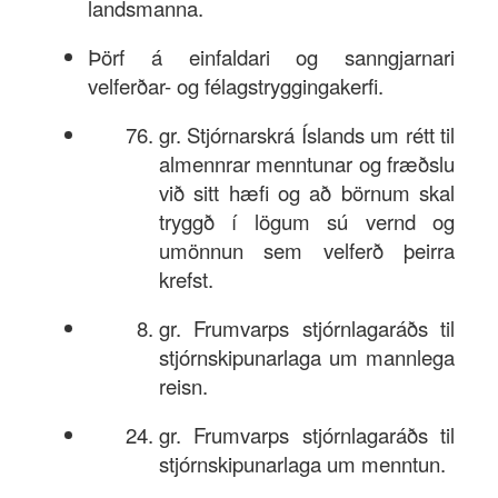
landsmanna.
Innskrá
Þörf á einfaldari og sanngjarnari
Nýskrá
velferðar- og félagstryggingakerfi.
gr. Stjórnarskrá Íslands um rétt til
almennrar menntunar og fræðslu
við sitt hæfi og að börnum skal
tryggð í lögum sú vernd og
umönnun sem velferð þeirra
krefst.
gr. Frumvarps stjórnlagaráðs til
stjórnskipunarlaga um mannlega
reisn.
gr. Frumvarps stjórnlagaráðs til
stjórnskipunarlaga um menntun.