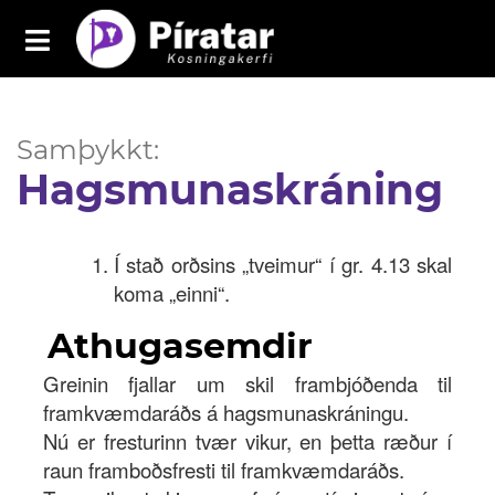
Toggle
navigation
Píratar
Yfirlit
Samþykkt:
Hagsmunaskráning
Mál
Kosningar
Í stað orðsins „tveimur“ í gr. 4.13 skal
Málaflokkar
koma „einni“.
Samþykktir
Athugasemdir
Grasrótarinn
Greinin fjallar um skil frambjóðenda til
framkvæmdaráðs á hagsmunaskráningu.
Fréttavefur
Nú er fresturinn tvær vikur, en þetta ræður í
raun framboðsfresti til framkvæmdaráðs.
Aðildarfélög