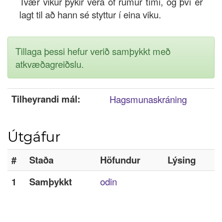
Tvær vikur þykir vera of rúmur tími, og því er
Innskrá
lagt til að hann sé styttur í eina viku.
Nýskrá
Tillaga þessi hefur verið samþykkt með
atkvæðagreiðslu.
Tilheyrandi mál:
Hagsmunaskráning
Útgáfur
#
Staða
Höfundur
Lýsing
1
Samþykkt
odin