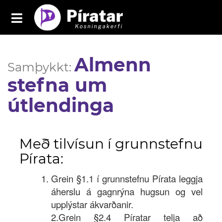
Toggle
navigation
Píratar
Almenn
Yfirlit
Samþykkt:
stefna um
Mál
útlendinga
Kosningar
Málaflokkar
Með tilvísun í grunnstefnu
Samþykktir
Pírata:
Grasrótarinn
Grein §1.1 í grunnstefnu Pírata leggja
áherslu á gagnrýna hugsun og vel
Fréttavefur
upplýstar ákvarðanir.
Aðildarfélög
2.Grein §2.4 Píratar telja að