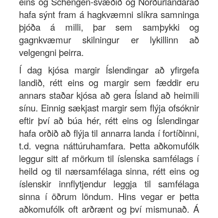
eins og Schengen-svæðið og Norðurlandaráð
hafa sýnt fram á hagkvæmni slíkra samninga
þjóða á milli, þar sem samþykki og
gagnkvæmur skilningur er lykillinn að
velgengni þeirra.
Í dag kjósa margir Íslendingar að yfirgefa
landið, rétt eins og margir sem fæddir eru
annars staðar kjósa að gera Ísland að heimili
sínu. Einnig sækjast margir sem flýja ofsóknir
eftir því að búa hér, rétt eins og Íslendingar
hafa orðið að flýja til annarra landa í fortíðinni,
t.d. vegna náttúruhamfara. Þetta aðkomufólk
leggur sitt af mörkum til íslenska samfélags í
heild og til nærsamfélaga sinna, rétt eins og
íslenskir innflytjendur leggja til samfélaga
sinna í öðrum löndum. Hins vegar er þetta
aðkomufólk oft arðrænt og því mismunað. Á