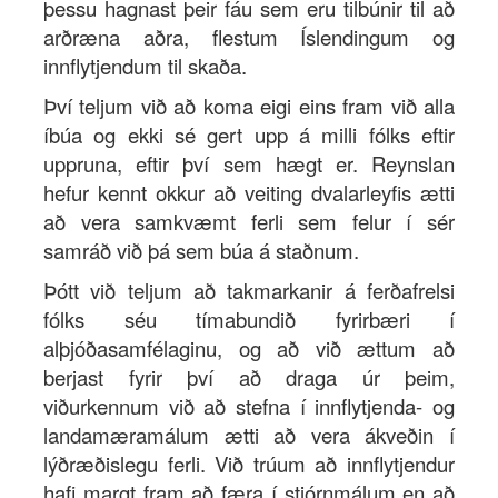
þessu hagnast þeir fáu sem eru tilbúnir til að
arðræna aðra, flestum Íslendingum og
innflytjendum til skaða.
Því teljum við að koma eigi eins fram við alla
íbúa og ekki sé gert upp á milli fólks eftir
uppruna, eftir því sem hægt er. Reynslan
hefur kennt okkur að veiting dvalarleyfis ætti
að vera samkvæmt ferli sem felur í sér
samráð við þá sem búa á staðnum.
Þótt við teljum að takmarkanir á ferðafrelsi
fólks séu tímabundið fyrirbæri í
alþjóðasamfélaginu, og að við ættum að
berjast fyrir því að draga úr þeim,
viðurkennum við að stefna í innflytjenda- og
landamæramálum ætti að vera ákveðin í
lýðræðislegu ferli. Við trúum að innflytjendur
hafi margt fram að færa í stjórnmálum en að