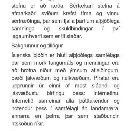
stefnu er að ræða. Sértækari stefna á
afmarkaðri sviðum krefst tíma og vinnu
sérfræðinga, þar sem fjalla þarf um alþjóðlega
samninga og skuldbindingar í því
lagaumhverfi sem er til staðar.
Bakgrunnur og tillögur
Íslenska þjóðin er hluti alþjóðlegs samfélags
þar sem mörk tungumáls og menningar eru
að brotna niður með ýmsum afleiðingum,
bæði jákvæðum og neikvæðum. Píratar eru
upprunnir úr einni af mest sláandi og
jákvæðustu birtingu þess: Internetinu.
Internetið sameinar alla þátttakendur og
notendur þess í samfélagi án landamæra,
annarra en þeirra þar sem staðbundin
ritskoðun ríkir.