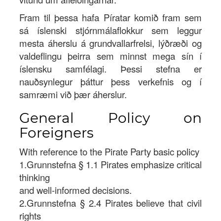
Fram til þessa hafa Píratar komið fram sem
sá íslenski stjórnmálaflokkur sem leggur
mesta áherslu á grundvallarfrelsi, lýðræði og
valdeflingu þeirra sem minnst mega sín í
íslensku samfélagi. Þessi stefna er
nauðsynlegur þáttur þess verkefnis og í
samræmi við þær áherslur.
General Policy on
Foreigners
With reference to the Pirate Party basic policy
1.Grunnstefna § 1.1 Pirates emphasize critical
thinking
and well-informed decisions.
2.Grunnstefna § 2.4 Pirates believe that civil
rights