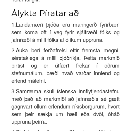
Álykta Píratar að
1.Landamæri þjóða eru manngerð fyrirbæri
sem koma oft í veg fyrir sjálfræði fólks og
jafnræði á milli fólks af ólíkum uppruna.
2.Auka beri ferðafrelsi eftir fremsta megni,
sérstaklega á milli þjóðríkja. Þetta markmið
birtist og er útfært frekar í öðrum
stefnumálum, bæði hvað varðar innlend og
erlend málefni.
3.Samræma skuli íslenska innflytjendastefnu
með það að markmiði að jafnræðis sé gætt
gagnvart öllum erlendum ríkisborgurum, hvort
sem þeir sækja um hæli eða dvöl, óháð
uppruna þeirra.