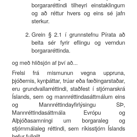
borgararéttindi tilheyri einstaklingum
Innskrá
og að réttur hvers og eins sé jafn
Nýskrá
sterkur.
Grein § 2.1 í grunnstefnu Pírata að
beita sér fyrir eflingu og verndun
borgararéttinda.
og með hliðsjón af því að...
Frelsi frá mismunun vegna uppruna,
þjóðernis, kynþáttar, trúar eða fæðingarstaðar,
eru grundvallarréttindi, staðfest í stjórnarskrá
Íslands, sem og mannréttindasáttmálum eins
og Mannréttindayfirlýsingu SÞ,
Mannréttindasáttmála Evrópu og
Alþjóðasamningi um borgaraleg og
stjórnmálaleg réttindi, sem ríkisstjórn Íslands
hefur fullgilt.