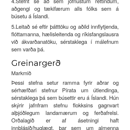
4.Stefnt sé að sem jöfnustum réttindum,
aðgengi og tækifærum alls fólks sem á
búsetu á Íslandi.
5.Leitað sé eftir þátttöku og aðild innflytjenda,
flóttamanna, hælisleitenda og ríkisfangslausra
við ákvarðanatöku, sérstaklega í málefnum
sem varða þá.
Greinargerð
Markmið
Þessi stefna setur ramma fyrir aðrar og
sérhæfðari stefnur Pírata um útlendinga,
sérstaklega þá sem búsettir eru á Íslandi. Hún
skýrir jafnfram stefnu flokksins gagnvart
alþjóðlegum landamærum og ferðafrelsi.
Orðalagið er af ásetningi haft
innblásið/huglægt, þar sem um almenna