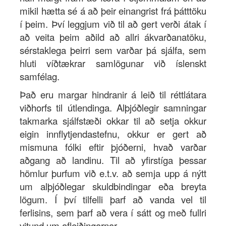
mikil hætta sé á að þeir einangrist frá þátttöku
í þeim. Því leggjum við til að gert verði átak í
að veita þeim aðild að allri ákvarðanatöku,
sérstaklega þeirri sem varðar þá sjálfa, sem
hluti víðtækrar samlögunar við íslenskt
samfélag.
Það eru margar hindranir á leið til réttlátara
viðhorfs til útlendinga. Alþjóðlegir samningar
takmarka sjálfstæði okkar til að setja okkur
eigin innflytjendastefnu, okkur er gert að
mismuna fólki eftir þjóðerni, hvað varðar
aðgang að landinu. Til að yfirstíga þessar
hömlur þurfum við e.t.v. að semja upp á nýtt
um alþjóðlegar skuldbindingar eða breyta
lögum. Í því tilfelli þarf að vanda vel til
ferlisins, sem þarf að vera í sátt og með fullri
vitund um afleiðingarnar.