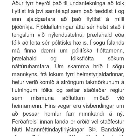
Áður fyrr heyrði það til undantekninga að fólk
flyttist frá því samfélagi sem það fæddist í og
enn sjaldgæfara að það flyttist á milli
þjóðríkja. Fjöldaflutningar áttu sér helst stað í
tengslum við nýlendustefnu, þrælahald eða
fólk að leita sér pólitísks hælis. Í sögu Íslands
má finna dæmi um pólitíska flóttamenn,
þrælahald og fólksflótta sökum
náttúruhamfara. Um skamma hríð í sögu
mannkyns, frá lokum fyrri heimstyrjaldarinnar,
hefur verið komið á ströngum takmörkunum á
flutningum fólks og settar staðlaðar reglur
sem mismuna aðfluttum miðað við
heimamenn. Hins vegar eru vísbendingar um
að þessar hömlur fari minnkandi á ný.
Ferðafrelsi innan landa er orðið vel staðfestur
hluti Mannréttindayfirlýsingar SÞ. Bandalög