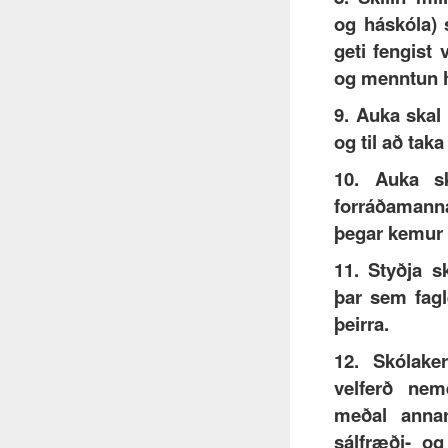
og háskóla) 
geti fengist
og menntun h
9. Auka ska
og til að taka
10. Auka s
forráðamann
þegar kemur a
11. Styðja s
þar sem fag
þeirra.
12. Skólake
velferð nem
meðal anna
sálfræði- og