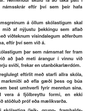
 námsskrár eftir því sem þeir hafa
námsgreinum á öllum skólastigum skal
a mið af nýjustu þekkingu sem aflað
 með viðteknum vísindalegum aðferðum
a, eftir því sem við á.
skólastigum þar sem námsmat fer fram
 við að það meti árangur í vinnu við
erju sviði, frekar en utanbókarlærdóm.
eglulegt eftirlit með starfi allra skóla,
markmiði að efla gæði þess og búa
m best umhverfi fyrir menntun sína.
kal vera á fjölbreyttu formi, en ekki
ið stöðluð próf eða mælikvarða.
li skólastiga (leik-, grunn-, framhalds-