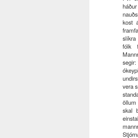
háður
nauðs
kost 
framf
slíkra
fólk
Mannr
segir:
ókeyp
undir
vera 
stand
öllum
skal 
eins
mann
Stjór