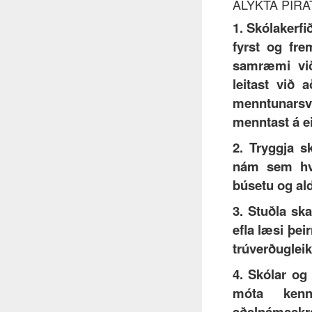
ÁLYKTA PÍRA
1. Skólakerfið
fyrst og fr
samræmi við
leitast við
menntunarsvi
menntast á e
2. Tryggja 
nám sem hver
búsetu og al
3. Stuðla s
efla læsi þei
trúverðuglei
4. Skólar og 
móta ken
aðalnámsskr