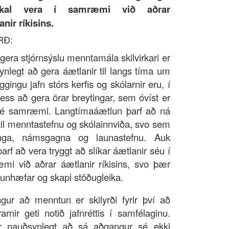
skal vera í samræmi við aðrar
nir ríkisins.
RÐ:
 gera stjórnsýslu menntamála skilvirkari er
nlegt að gera áætlanir til langs tíma um
gingu jafn stórs kerfis og skólarnir eru, í
ess að gera örar breytingar, sem óvíst er
sé samræmi. Langtímaáætlun þarf að ná
il menntastefnu og skólainnviða, svo sem
nga, námsgagna og launastefnu. Auk
arf að vera tryggt að slíkar áætlanir séu í
mi við aðrar áætlanir ríkisins, svo þær
unhæfar og skapi stöðugleika.
gur að menntun er skilyrði fyrir því að
arnir geti notið jafnréttis í samfélaginu.
r nauðsynlegt að sá aðgangur sé ekki