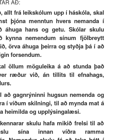
TAR AÐ:
, allt frá leikskólum upp í háskóla, skal
emst þjóna menntun hvers nemanda í
 áhuga hans og getu. Skólar skulu
 að kynna nemendum sínum fjölbreytt
ð, örva áhuga þeirra og styðja þá í að
igin forsendum.
skal öllum möguleika á að stunda það
 ræður við, án tillits til efnahags,
durs.
kal að gagnrýninni hugsun nemenda og
rra í víðum skilningi, til að mynda mat á
ka heimilda og upplýsingalæsi.
kennarar skulu hafa mikið frelsi til að
nslu sína innan víðra ramma
ár. Nemendur skulu fá að taka þátt í