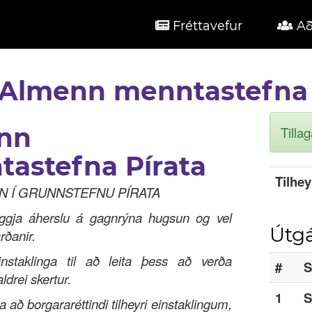
Fréttavefur
Að
Almenn menntastefna
nn
Tilla
astefna Pírata
Tilhey
UN Í GRUNNSTEFNU PÍRATA
eggja áherslu á gagnrýna hugsun og vel
Útgá
rðanir.
instaklinga til að leita þess að verða
#
S
aldrei skertur.
1
S
ja að borgararéttindi tilheyri einstaklingum,