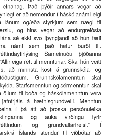
 efnahag. Það þýðir annars vegar að
ynlegt er að nemendur í háskólanámi eigi
á lánum og/eða styrkjum sem nægi til
ærslu, og hins vegar að endurgreiðsla
 lána sé ekki svo íþyngjandi að hún fæli
 frá námi sem það hefur burði til.
éttindayfirlýsing Sameinuðu þjóðanna
 “Allir eiga rétt til menntunar. Skal hún veitt
is, að minnsta kosti á grunnskóla- og
stöðustigum. Grunnskólamenntun skal
skylda. Starfsmenntun og sérmenntun skal
a öllum til boða og háskólamenntun vera
 jafnfrjáls á hæfnisgrundvelli. Menntun
beina í þá átt að þroska persónuleika
taklinganna og auka virðingu fyrir
réttindum og grundvallarfrelsi.” Í
narskrá Íslands stendur til viðbótar að