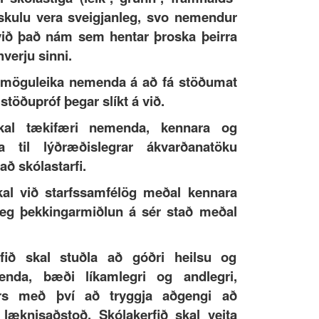
skulu vera sveigjanleg, svo nemendur
 við það nám sem hentar þroska þeirra
verju sinni.
l möguleika nemenda á að fá stöðumat
 stöðupróf þegar slíkt á við.
kal tækifæri nemenda, kennara og
a til lýðræðislegrar ákvarðanatöku
ð skólastarfi.
kal við starfssamfélög meðal kennara
leg þekkingarmiðlun á sér stað meðal
rfið skal stuðla að góðri heilsu og
enda, bæði líkamlegri og andlegri,
rs með því að tryggja aðgengi að
 læknisaðstoð. Skólakerfið skal veita