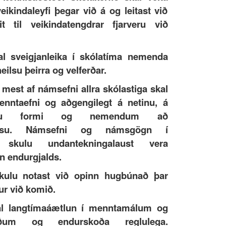
kindaleyfi þegar við á og leitast við
it til veikindatengdrar fjarveru við
al sveigjanleika í skólatíma nemenda
 heilsu þeirra og velferðar.
 mest af námsefni allra skólastiga skal
enntaefni og aðgengilegt á netinu, á
ænu formi og nemendum að
lausu. Námsefni og námsgögn í
 skulu undantekningalaust vera
 endurgjalds.
skulu notast við opinn hugbúnað þar
ur við komið.
al langtímaáætlun í menntamálum og
viðum og endurskoða reglulega.