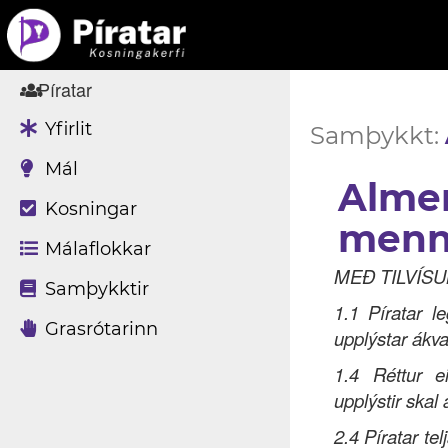
Píratar
Yfirlit
Samþykkt:
Mál
Alme
Kosningar
mennt
Málaflokkar
MEÐ TILVÍS
Samþykktir
1.1 Píratar l
Grasrótarinn
upplýstar ákva
1.4 Réttur e
upplýstir skal 
2.4 Píratar tel