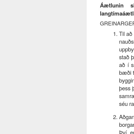
Áætlunin 
langtímaáætla
GREINARGE
Til að
nauðsy
uppbyg
stað þ
að í 
bæði t
byggi
þess þ
samræ
séu ra
Aðgan
borgar
Því e