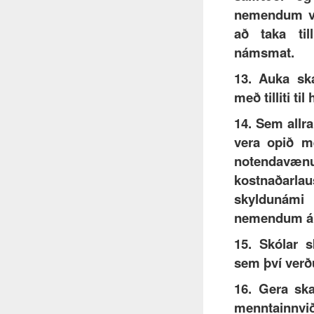
nemendum vei
að taka till
námsmat.
13. Auka sk
með tilliti til
14. Sem allra
vera opið m
notendav
kostnaðar
skyldunámi
nemendum án
15. Skólar 
sem því verð
16. Gera sk
menntainn