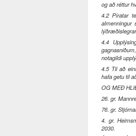
og að réttur hv
4.2 Píratar t
almenningur s
lýðræðislegra
4.4 Upplýsi
gagnasniðum
notagildi uppl
4.5 Til að ein
hafa getu til a
OG MEÐ HLI
26. gr. Mannr
76. gr. Stjórna
4. gr. Heims
2030.