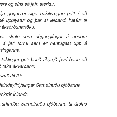
ers og eins sé jafn sterkur.
elja gegnsæi eiga mikilvægan þátt í að
é upplýstur og þar af leiðandi hæfur til
r ákvörðunartöku.
ngar skulu vera aðgengilegar á opnum
, á því formi sem er hentugast upp á
ýsinganna.
staklingur geti borið ábyrgð þarf hann að
ð taka ákvarðanir.
ÐSJÓN AF:
éttindayfirlýsingar Sameinuðu þjóðanna
rskrár Íslands
markmiða Sameinuðu þjóðanna til ársins