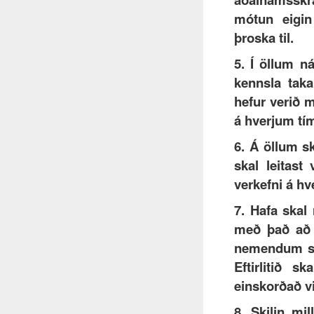
mótun eigin
þroska til.
5. Í öllum 
kennsla tak
hefur verið
á hverjum tím
6. Á öllum 
skal leitast
verkefni á hv
7. Hafa skal r
með það að 
nemendum se
Eftirlitið s
einskorðað v
8. Skilin mil