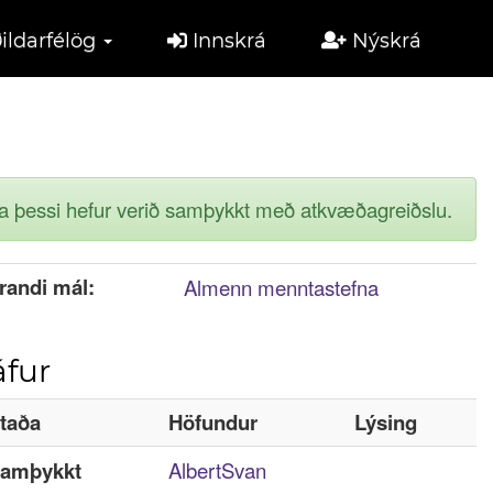
ildarfélög
Innskrá
Nýskrá
ga þessi hefur verið samþykkt með atkvæðagreiðslu.
randi mál:
Almenn menntastefna
fur
taða
Höfundur
Lýsing
amþykkt
AlbertSvan