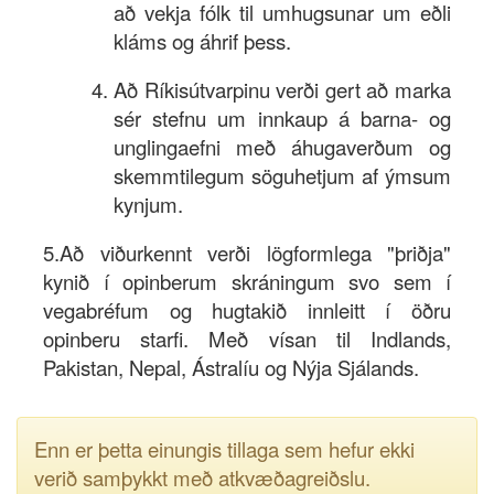
að vekja fólk til umhugsunar um eðli
kláms og áhrif þess.
Að Ríkisútvarpinu verði gert að marka
sér stefnu um innkaup á barna- og
unglingaefni með áhugaverðum og
skemmtilegum söguhetjum af ýmsum
kynjum.
5.Að viðurkennt verði lögformlega "þriðja"
kynið í opinberum skráningum svo sem í
vegabréfum og hugtakið innleitt í öðru
opinberu starfi. Með vísan til Indlands,
Pakistan, Nepal, Ástralíu og Nýja Sjálands.
Enn er þetta einungis tillaga sem hefur ekki
verið samþykkt með atkvæðagreiðslu.