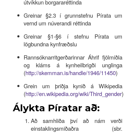
útvíkkun borgararéttinda
Innskrá
Greinar §2.3 í grunnstefnu Pírata um
Nýskrá
vernd um núverandi réttinda
Greinar §1-§6 í stefnu Pírata um
lögbundna kynfræðslu
Rannsóknarritgerðarinnar Áhrif fjölmiðla
og kláms á kynheilbrigði unglinga
(
http://skemman.is/handle/1946/11450
)
Grein um þriðja kynið á Wikipedia
(
http://en.wikipedia.org/wiki/Third_gender
)
Álykta Píratar að:
Að samhliða því að nám verði
einstaklingsmiðaðra (sbr.