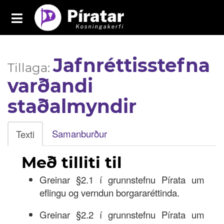
Toggle
navigation
Píratar
Jafnréttisstefna
Yfirlit
Tillaga:
varðandi
Mál
staðalmyndir
Kosningar
Málaflokkar
Samanburður
Texti
Samþykktir
Með tilliti til
Grasrótarinn
Greinar §2.1 í grunnstefnu Pírata um
eflingu og verndun borgararéttinda.
Fréttavefur
Greinar §2.2 í grunnstefnu Pírata um
Aðildarfélög