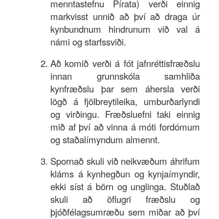
menntastefnu Pírata) verði einnig
markvisst unnið að því að draga úr
kynbundnum hindrunum við val á
námi og starfssviði.
Að komið verði á fót jafnréttisfræðslu
innan grunnskóla samhliða
kynfræðslu þar sem áhersla verði
lögð á fjölbreytileika, umburðarlyndi
og virðingu. Fræðsluefni taki einnig
mið af því að vinna á móti fordómum
og staðalímyndum almennt.
Spornað skuli við neikvæðum áhrifum
kláms á kynhegðun og kynjaímyndir,
ekki síst á börn og unglinga. Stuðlað
skuli að öflugri fræðslu og
þjóðfélagsumræðu sem miðar að því