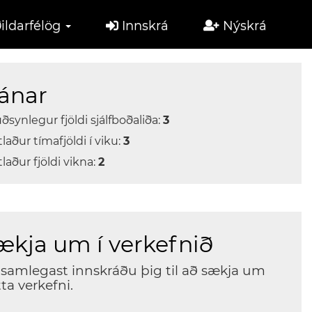
ildarfélög
Innskrá
Nýskrá
ánar
ðsynlegur fjöldi sjálfboðaliða:
3
laður tímafjöldi í viku:
3
laður fjöldi vikna:
2
ækja um í verkefnið
samlegast innskráðu þig til að sækja um
ta verkefni.