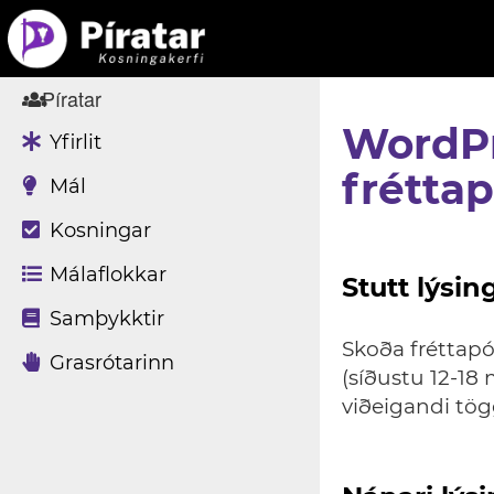
Píratar
WordPr
Yfirlit
fréttap
Mál
Kosningar
Málaflokkar
Stutt lýsin
Samþykktir
Skoða fréttapó
Grasrótarinn
(síðustu 12-1
viðeigandi t