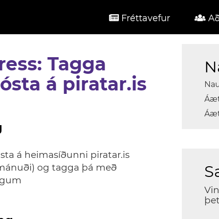
Fréttavefur
Að
ess: Tagga
N
ósta á piratar.is
Nau
Áæt
Áæt
g
sta á heimasíðunni piratar.is
8 mánuði) og tagga þá með
S
öggum
Vin
þet