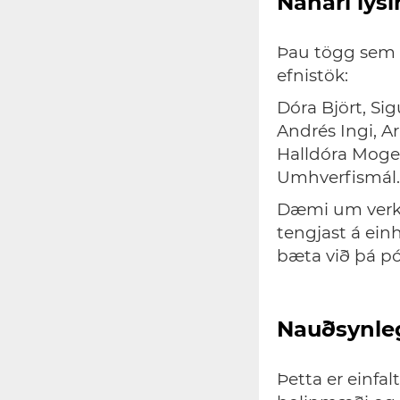
Nánari lýs
Þau tögg sem er
efnistök:
Dóra Björt, Sig
Andrés Ingi, Ar
Halldóra Moge
Umhverfismál.
Dæmi um verkef
tengjast á ei
bæta við þá pó
Nauðsynleg
Þetta er einfal