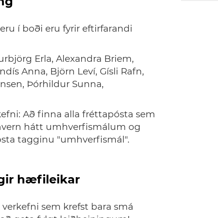
ing
u í boði eru fyrir eftirfarandi
urbjörg Erla, Alexandra Briem,
ndís Anna, Björn Leví, Gísli Rafn,
nsen, Þórhildur Sunna,
ni: Að finna alla fréttapósta sem
nhvern hátt umhverfismálum og
sta tagginu "umhverfismál".
ir hæfileikar
t verkefni sem krefst bara smá