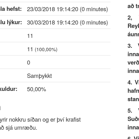
að t
a hefst:
23/03/2018 19:14:20 (0 minutes)
2, 
u lýkur:
30/03/2018 19:14:20 (0 minutes)
Rey
áunn
11
3. 
11
(100,00%)
inna
0
ver
inna
Samþykkt
4. V
kuldur:
50,00%
haf
stan
a
5. 
Suðu
rir nokkru síðan og er því krafist
inna
 að sjá umræðu.
6. V