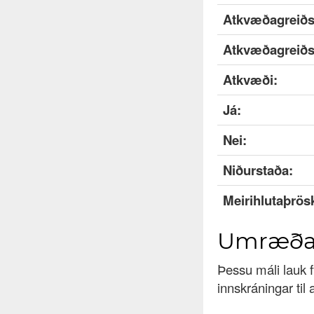
Atkvæðagreiðsl
Atkvæðagreiðsl
Atkvæði:
Já:
Nei:
Niðurstaða:
Meirihlutaþrös
Umræð
Þessu máli lauk fy
innskráningar til