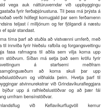
hald vega auk náttúruverndar við uppbyggingu
gastaða fyrir ferðaþjónustuna. Til þess má þrýsta á
koðað verði hóflegt komugjald þar sem ferðamenn
landsins teljast í milljónum og fer fjölgandi á næstu
 ef spár standast.
ma tíma þarf að stuðla að vistvænni umferð, með
a til innviða fyrir hleðslu rafbíla og forgangsveitingu
gja fasa rafmagns til aðila sem vilja koma upp
um stöðvum. Síðan má setja það sem kröfu fyrir
yfisveitingum á starfsemi meðfram
lsamgönguæðum að koma skuli þar upp
leðslustöðvum og viðhalda þeim. Hvetja þarf til
yggingar atvinnurekstrar við Grindavíkurafleggjara
 býður upp á rafhleðslustöðvar og að þær fái
ang umfram bensínstöðvar.
anlandsflug við Keflavíkurflugvöll kemur