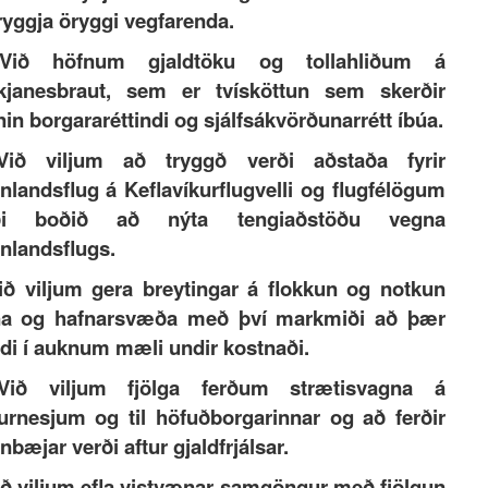
ryggja öryggi vegfarenda.
Við höfnum gjaldtöku og tollahliðum á
kjanesbraut, sem er tvísköttun sem skerðir
in borgararéttindi og sjálfsákvörðunarrétt íbúa.
Við viljum að tryggð verði aðstaða fyrir
nlandsflug á Keflavíkurflugvelli og flugfélögum
ði boðið að nýta tengiaðstöðu vegna
nlandsflugs.
ið viljum gera breytingar á flokkun og notkun
na og hafnarsvæða með því markmiði að þær
di í auknum mæli undir kostnaði.
Við viljum fjölga ferðum strætisvagna á
rnesjum og til höfuðborgarinnar og að ferðir
nbæjar verði aftur gjaldfrjálsar.
ið viljum efla vistvænar samgöngur með fjölgun