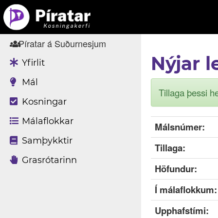
Píratar á Suðurnesjum
Nýjar 
Yfirlit
Mál
Tillaga þessi 
Kosningar
Málaflokkar
Málsnúmer:
Samþykktir
Tillaga:
Grasrótarinn
Höfundur:
Í málaflokkum:
Upphafstími: