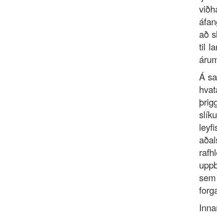
við
áfan
að s
til 
árum
Á sa
hvat
þrig
slík
le
aða
rafh
uppb
sem
forg
Inn