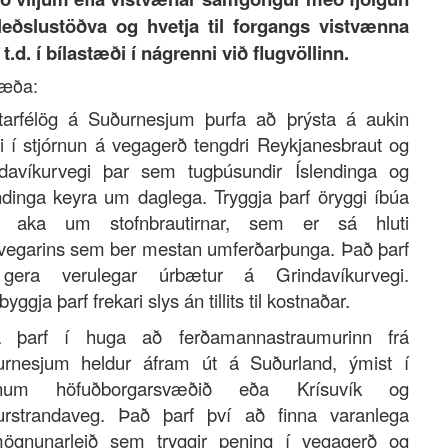
leðslustöðva og hvetja til forgangs vistvænna
, t.d. í bílastæði í nágrenni við flugvöllinn.
æða:
tarfélög á Suðurnesjum þurfa að þrýsta á aukin
 í stjórnun á vegagerð tengdri Reykjanesbraut og
davíkurvegi þar sem tugþúsundir Íslendinga og
ndinga keyra um daglega. Tryggja þarf öryggi íbúa
 aka um stofnbrautirnar, sem er sá hluti
vegarins sem ber mestan umferðarþunga. Það þarf
gera verulegar úrbætur á Grindavíkurvegi.
byggja þarf frekari slys án tillits til kostnaðar.
a þarf í huga að ferðamannastraumurinn frá
rnesjum heldur áfram út á Suðurland, ýmist í
num höfuðborgarsvæðið eða Krísuvík og
rstrandaveg. Það þarf því að finna varanlega
mögnunarleið sem tryggir pening í vegagerð og