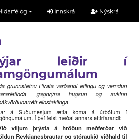
ildarfélög
Innskrá
Nýskrá
m
ýjar leiðir í
amgöngumálum
da grunnstefnu Pírata varðandi eflingu og verndun
gararéttinda, gagnrýna hugsun og aukinn
fsákvörðunarrétt einstaklinga.
atar á Suðurnesjum ætla koma á úrbótum í
öngumálum. Í því felst meðal annars eftirfarandi:
Við viljum þrýsta á hröðun meðferðar við
öldun Reykjanesbrautar og stóraukið viðhald til