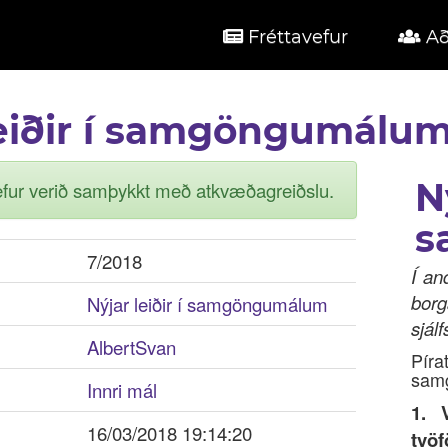
Fréttavefur
Að
leiðir í samgöngumálu
N
hefur verið samþykkt með atkvæðagreiðslu.
s
7/2018
Í an
bor
Nýjar leiðir í samgöngumálum
sjál
AlbertSvan
Pír
samg
Innri mál
1. 
16/03/2018 19:14:20
tvöf