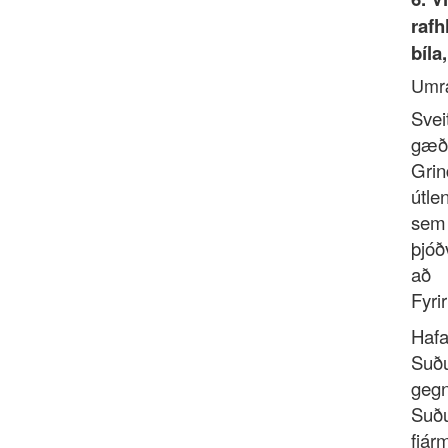
rafh
bíla
Umr
Svei
gæði
Grin
útle
sem
þjóð
að 
Fyrir
Haf
Suðu
geg
Suðu
fjár