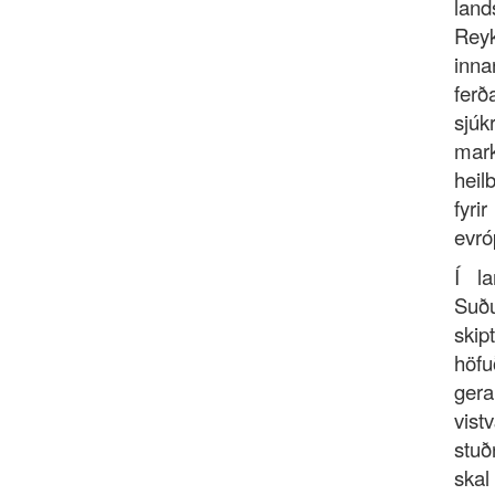
lan
Rey
inna
ferð
sjú
mark
heil
fyr
evró
Í l
Suðu
skip
höfu
gera
vist
stuð
ska