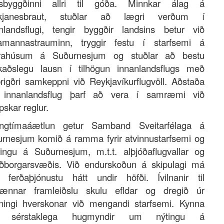
dsbyggðinni allri til góða. Minnkar álag á
kjanesbraut, stuðlar að lægri verðum í
nlandsflugi, tengir byggðir landsins betur við
amannastrauminn, tryggir festu í starfsemi á
krahúsum á Suðurnesjum og stuðlar að bestu
aðslegu lausn í tilhögun innanlandsflugs með
brigðri samkeppni við Reykjavíkurflugvöll. Aðstaða
ir innanlandsflug þarf að vera í samræmi við
pskar reglur.
angtímaáætlun getur Samband Sveitarfélaga á
rnesjum komið á ramma fyrir atvinnustarfsemi og
tingu á Suðurnesjum, m.t.t. alþjóðaflugvallar og
ðborgarsvæðis. Við endurskoðun á skipulagi má
 ferðaþjónustu hátt undir höfði. Ívilnanir til
vænnar framleiðslu skulu efldar og dregið úr
ningi hverskonar við mengandi starfsemi. Kynna
l sérstaklega hugmyndir um nýtingu á