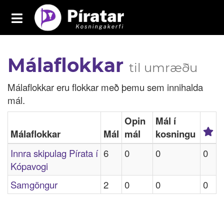
Toggle
navigation
Píratar í Kópavogi
Málaflokkar
Yfirlit
til umræðu
Mál
Málaflokkar eru flokkar með þemu sem innihalda
mál.
Kosningar
Opin
Mál í
Málaflokkar
Málaflokkar
Mál
mál
kosningu
Samþykktir
Innra skipulag Pírata í
6
0
0
0
Grasrótarinn
Kópavogi
Samgöngur
2
0
0
0
Fréttavefur
Aðildarfélög