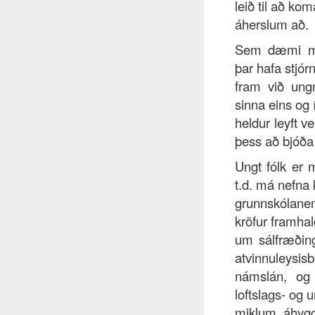
leið til að ko
áherslum að.
Sem dæmi má 
þar hafa stjór
fram við ungm
sinna eins og
heldur leyft ve
þess að bjóða
Ungt fólk er m
t.d. má nefna 
grunnskólanem
kröfur framha
um sálfræðin
atvinnuleysisb
námslán, og
loftslags- og 
miklum áhyg