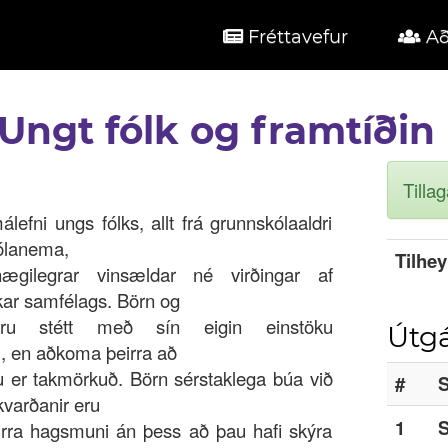
Fréttavefur
Að
Ungt fólk og framtíðin
Tilla
lefni ungs fólks, allt frá grunnskólaaldri
ólanema,
Tilhey
nægilegrar vinsældar né virðingar af
ar samfélags. Börn og
ru stétt með sín eigin einstöku
Útgá
 en aðkoma þeirra að
 er takmörkuð. Börn sérstaklega búa við
#
S
kvarðanir eru
1
rra hagsmuni án þess að þau hafi skýra