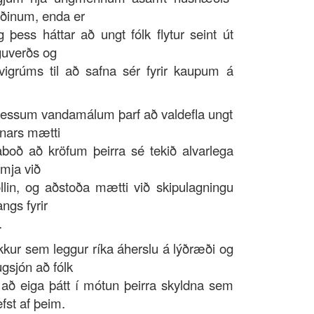
ðinum, enda er
 þess háttar að ungt fólk flytur seint út
guverðs og
igrúms til að safna sér fyrir kaupum á
 þessum vandamálum þarf að valdefla ungt
nnars mætti
aboð að kröfum þeirra sé tekið alvarlega
mja við
öllin, og aðstoða mætti við skipulagningu
ngs fyrir
.
okkur sem leggur ríka áherslu á lýðræði og
gsjón að fólk
í að eiga þátt í mótun þeirra skyldna sem
fst af þeim.