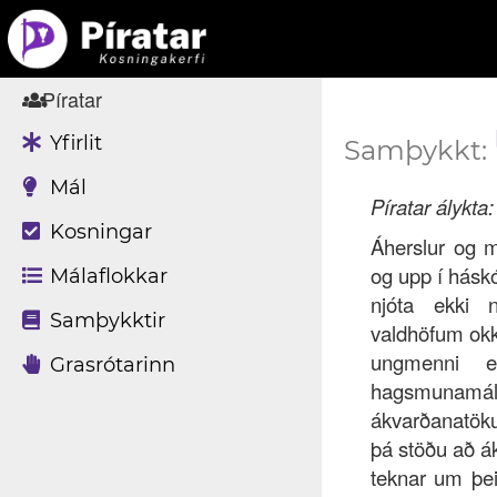
Píratar
Yfirlit
Samþykkt:
Mál
Píratar álykta:
Kosningar
Áherslur og má
og upp í hásk
Málaflokkar
njóta ekki 
Samþykktir
valdhöfum okk
ungmenni e
Grasrótarinn
hagsmunamál,
ákvarðanatöku
þá stöðu að á
teknar um þei