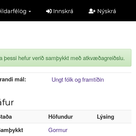
ildarfélög
Innskrá
Nýskrá
ga þessi hefur verið samþykkt með atkvæðagreiðslu.
randi mál:
Ungt fólk og framtíðin
fur
taða
Höfundur
Lýsing
Samþykkt
Gormur