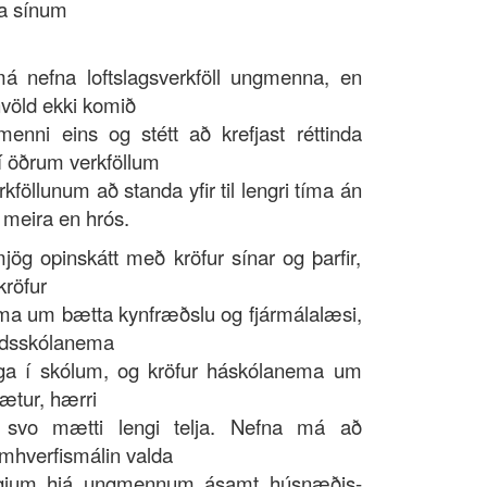
ma sínum
nefna loftslagsverkföll ungmenna, en
nvöld ekki komið
enni eins og stétt að krefjast réttinda
 í öðrum verkföllum
rkföllunum að standa yfir til lengri tíma án
 meira en hrós.
jög opinskátt með kröfur sínar og þarfir,
kröfur
a um bætta kynfræðslu og fjármálalæsi,
ldsskólanema
ga í skólum, og kröfur háskólanema um
ætur, hærri
 svo mætti lengi telja. Nefna má að
umhverfismálin valda
gjum hjá ungmennum ásamt húsnæðis-