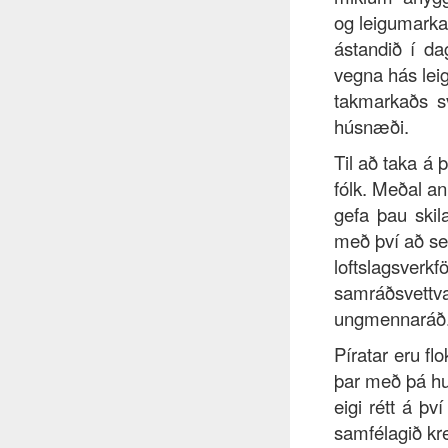
og leigumarka
ástandið í dag
vegna hás lei
takmarkaðs sv
húsnæði.
Til að taka á
fólk. Meðal a
gefa þau skil
með því að se
loftslagsverkf
samráðsvettva
ungmennaráð
Píratar eru fl
þar með þá hu
eigi rétt á þv
samfélagið kre