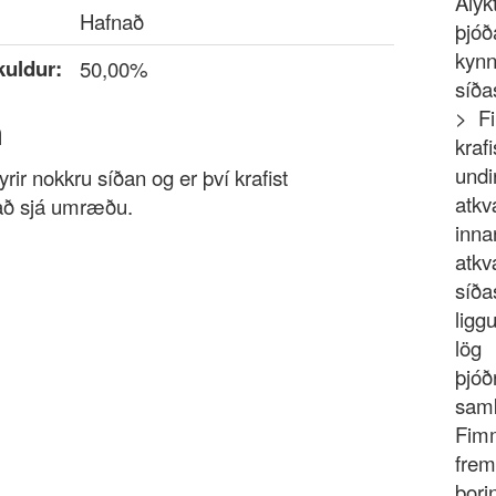
Ály
Hafnað
þjóð
kyn
kuldur:
50,00%
síða
> F
a
kraf
undi
rir nokkru síðan og er því krafist
atkv
 að sjá umræðu.
inna
atkv
síða
ligg
lö
þjóð
samk
Fimm
frem
bori