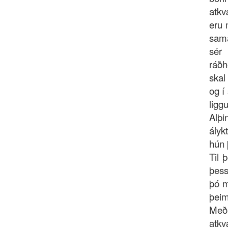
atkv
eru 
sama
sér 
ráðh
skal
og í
liggu
Alþi
ályk
hún 
Til 
þess
þó m
þeim
Með
atk