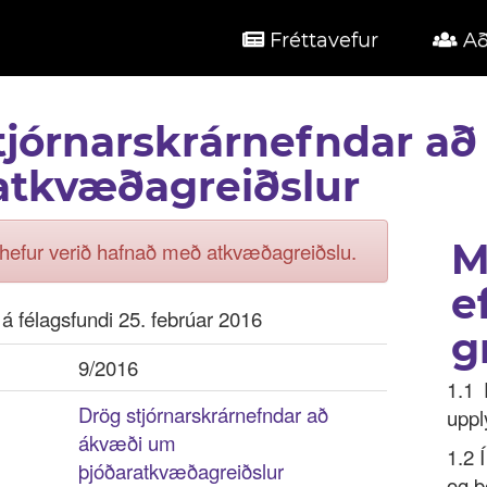
Fréttavefur
Að
tjórnarskrárnefndar a
atkvæðagreiðslur
M
i hefur verið hafnað með atkvæðagreiðslu.
e
á félagsfundi 25. febrúar 2016
g
9/2016
1.1 
Drög stjórnarskrárnefndar að
uppl
ákvæði um
1.2 
þjóðaratkvæðagreiðslur
og þ