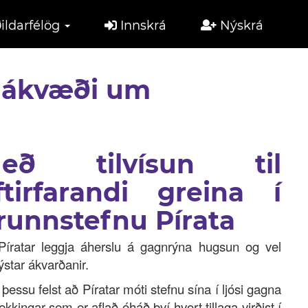
ildarfélög
Innskrá
Nýskrá
ð ákvæði um
eð tilvísun til
ftirfarandi greina í
runnstefnu Pírata
Píratar leggja áherslu á gagnrýna hugsun og vel
ýstar ákvarðanir.
Í þessu felst að Píratar móti stefnu sína í ljósi gagna
ekkingar sem er aflað óháð því hvort tillaga virðist í