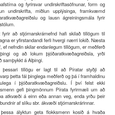
afstíma og fyrirsvar undirskriftasöfnunar, form og
un undirskrifta, miðlun upplýsinga, framkvæmd
aratkvæðagreiðslu og lausn ágreiningsmála fyrir
stólum.
t fyrir að stjórnarskrárnefnd hafi skilað tillögum til
gna er yfirstandandi ferli hvergi nærri lokið. Næsta
f, ef nefndin skilar endanlegum tillögum, er meðferð
þingi og að lokum þjóðaratkvæðagreiðsla, yrði
ð samþykkt á Alþingi.
þessari tillögu er lagt til að Píratar styðji að
varp þetta fái þinglega meðferð og þá í framhaldinu
lega í þjóðaratkvæðagreiðslu. Í því felst ekki
ksmenn gefi þingmönnum Pírata fyrirmæli um að
ða atkvæði á einn eða annan veg, enda yrðu þeir
 bundnir af slíku sbr. ákvæði stjórnarskrárinnar.
þessa ályktun geta flokksmenn kosið á hvaða