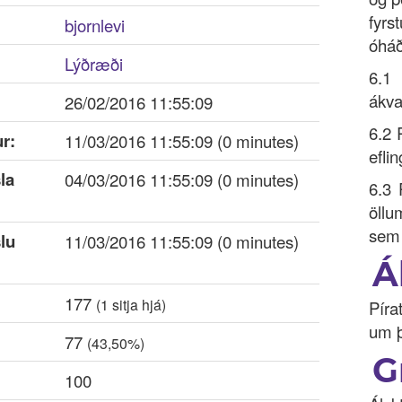
fyrs
bjornlevi
óháð
Lýðræði
6.1 
ákva
26/02/2016 11:55:09
6.2 
r:
11/03/2016 11:55:09 (0 minutes)
efli
la
04/03/2016 11:55:09 (0 minutes)
6.3 
öllu
sem 
lu
11/03/2016 11:55:09 (0 minutes)
Á
177
(
1
sitja hjá)
Píra
um þ
77
(43,50%)
G
100