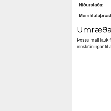
Niðurstaða:
Meirihlutaþrös
Umræð
Þessu máli lauk fy
innskráningar til