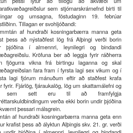
ktun þessi lýtur að tillögu að ákvæði um
aratkvæðagreiðslur sem stjórnarskrárnefnd birti til
ningar og umsagna, föstudaginn 19. febrúar
stliðinn. Tillagan er svohljóðandi:
immtán af hundraði kosningarbærra manna geta
ist þess að nýstaðfest lög frá Alþingi verði borin
r þjóðina í almennri, leynilegri og bindandi
æðagreiðslu. Kröfuna ber að leggja fyrir ráðherra
n fjögurra vikna frá birtingu laganna og skal
æðagreiðslan fara fram í fyrsta lagi sex vikum og í
sta lagi fjórum mánuðum eftir að staðfest krafa
ur fyrir. Fjárlög, fjáraukalög, lög um skattamálefni og
g sem sett eru til að framfylgja
réttarskuldbindingum verða ekki borin undir þjóðina
væmt þessari málsgrein.
tán af hundraði kosningarbærra manna geta enn
ur krafist þess að ályktun Alþingis skv. 21. gr. verði
n undir þjóðina í almennri, leynilegri og bindandi