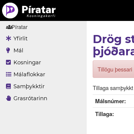
Píratar
Drög s
Yfirlit
þjóðar
Mál
Kosningar
Tillögu þessar
Málaflokkar
Samþykktir
Tillaga samþykkt 
Grasrótarinn
Málsnúmer:
Tillaga: