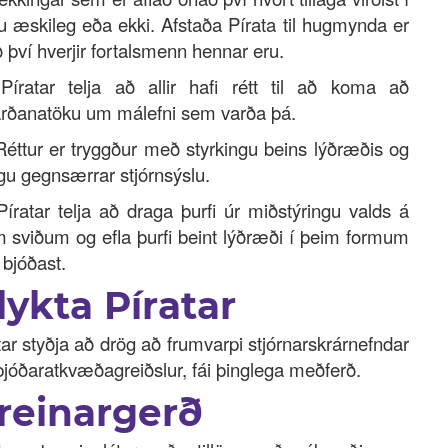
tu æskileg eða ekki. Afstaða Pírata til hugmynda er
 því hverjir fortalsmenn hennar eru.
Píratar telja að allir hafi rétt til að koma að
rðanatöku um málefni sem varða þá.
Réttur er tryggður með styrkingu beins lýðræðis og
ngu gegnsærrar stjórnsýslu.
Píratar telja að draga þurfi úr miðstýringu valds á
m sviðum og efla þurfi beint lýðræði í þeim formum
bjóðast.
lykta Píratar
tar styðja að drög að frumvarpi stjórnarskrárnefndar
jóðaratkvæðagreiðslur, fái þinglega meðferð.
reinargerð