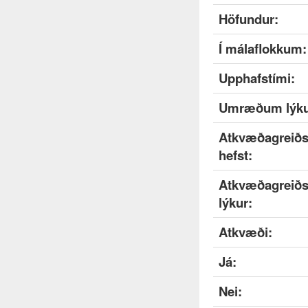
Höfundur:
Í málaflokkum:
Upphafstími:
Umræðum lýku
Atkvæðagreiðs
hefst:
Atkvæðagreiðs
lýkur:
Atkvæði:
Já:
Nei: