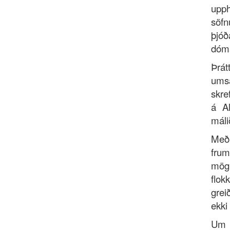
upph
söfn
þjóð
dóm
Þrát
umsa
skre
á Al
máli
Með 
frum
mögu
flok
grei
ekki
Um 