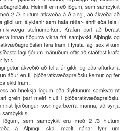
æðagreiðslu. Heimilt er með lögum, sem samþykkt
með 2 /3 hlutum atkvæða á Alþingi, að ákveða að
 gildi um ályktanir sem hafa réttar- áhrif eða fela í
mikilvæga stefnumörkun. Krafan þarf að berast
erra innan fjögurra vikna frá samþykkt Alþingis og
 atkvæðagreiðslan fara fram í fyrsta lagi sex vikum
 síðasta lagi fjórum mánuðum eftir að staðfest krafa
r fyrir.
ngi getur ákveðið að fella úr gildi lög eða afturkalla
tun áður en til þjóðaratkvæðagreiðslu kemur og fer
þá ekki fram.
þess að hnekkja lögum eða ályktunum samkvæmt
ari grein þarf meiri hluti í þjóðaratkvæðagreiðslu,
innst fjórðungur kosningarbærra manna, að synja
 samþykkis.
 lögum, sem samþykkt eru með 2 /3 hlutum
væða á Alþingi, skal mælt nánar fyrir um