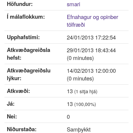
Höfundur:
smari
Innskrá
Í málaflokkum:
Efnahagur og opinber
Nýskrá
tölfræði
Upphafstími:
24/01/2013 17:22:54
Atkvæðagreiðsla
29/01/2013 18:43:44
hefst:
(0 minutes)
Atkvæðagreiðslu
14/02/2013 12:00:00
lýkur:
(0 minutes)
Atkvæði:
13
(
1
sitja hjá)
Já:
13
(100,00%)
Nei:
0
Niðurstaða:
Samþykkt