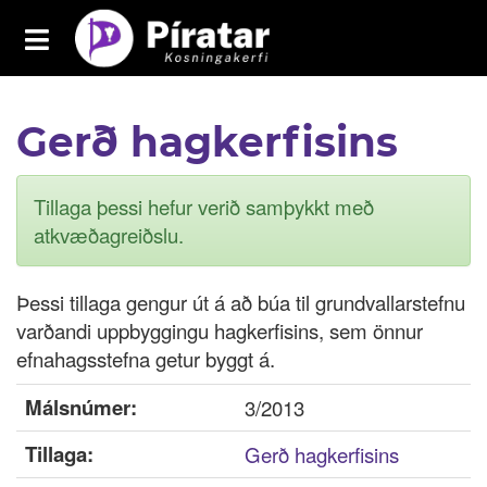
Toggle
navigation
Píratar
Gerð hagkerfisins
Yfirlit
Mál
Tillaga þessi hefur verið samþykkt með
Kosningar
atkvæðagreiðslu.
Málaflokkar
Þessi tillaga gengur út á að búa til grundvallarstefnu
Samþykktir
varðandi uppbyggingu hagkerfisins, sem önnur
efnahagsstefna getur byggt á.
Grasrótarinn
Málsnúmer:
3/2013
Fréttavefur
Tillaga:
Gerð hagkerfisins
Aðildarfélög