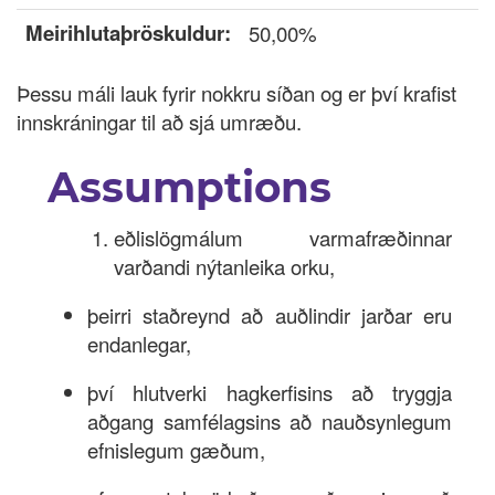
Meirihlutaþröskuldur:
50,00%
Þessu máli lauk fyrir nokkru síðan og er því krafist
innskráningar til að sjá umræðu.
Assumptions
eðlislögmálum varmafræðinnar
varðandi nýtanleika orku,
þeirri staðreynd að auðlindir jarðar eru
endanlegar,
því hlutverki hagkerfisins að tryggja
aðgang samfélagsins að nauðsynlegum
efnislegum gæðum,