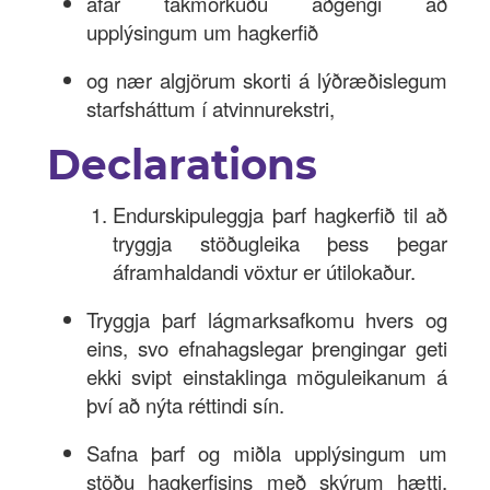
afar takmörkuðu aðgengi að
upplýsingum um hagkerfið
og nær algjörum skorti á lýðræðislegum
starfsháttum í atvinnurekstri,
Declarations
Endurskipuleggja þarf hagkerfið til að
tryggja stöðugleika þess þegar
áframhaldandi vöxtur er útilokaður.
Tryggja þarf lágmarksafkomu hvers og
eins, svo efnahagslegar þrengingar geti
ekki svipt einstaklinga möguleikanum á
því að nýta réttindi sín.
Safna þarf og miðla upplýsingum um
stöðu hagkerfisins með skýrum hætti.