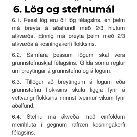
6. Lög og stefnumál
6.1. Þessi lög eru öll lög félagsins, en þeim
má breyta á aðalfundi með 2/3 hlutum
atkvæða. Einnig má breyta þeim með 2/3
atkvæða á kosningakerfi flokksins.
6.2. Samfara þessum lögum skal vera
grunnstefnuskjal félagsins. Gilda sömu reglur
um breytingar á grunnstefnu og á lögum.
6.3. Tillögur að breytingum á lögum eða
grunnstefnu flokksins skulu liggja fyrir á
vettvangi flokksins minnst tveimur vikum fyrir
aðalfund.
6.4. Stefnu má ákveða með einföldum
meirihluta í gegnum rafræn kosningakerfi
félagsins.