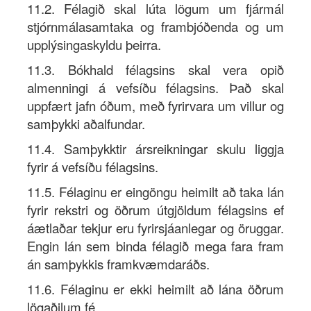
11.2. Félagið skal lúta lögum um fjármál
stjórnmálasamtaka og frambjóðenda og um
upplýsingaskyldu þeirra.
11.3. Bókhald félagsins skal vera opið
almenningi á vefsíðu félagsins. Það skal
uppfært jafn óðum, með fyrirvara um villur og
samþykki aðalfundar.
11.4. Samþykktir ársreikningar skulu liggja
fyrir á vefsíðu félagsins.
11.5. Félaginu er eingöngu heimilt að taka lán
fyrir rekstri og öðrum útgjöldum félagsins ef
áætlaðar tekjur eru fyrirsjáanlegar og öruggar.
Engin lán sem binda félagið mega fara fram
án samþykkis framkvæmdaráðs.
11.6. Félaginu er ekki heimilt að lána öðrum
lögaðilum fé.