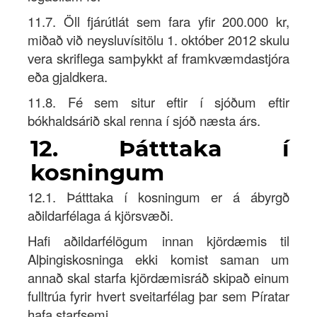
11.7. Öll fjárútlát sem fara yfir 200.000 kr,
miðað við neysluvísitölu 1. október 2012 skulu
vera skriflega samþykkt af framkvæmdastjóra
eða gjaldkera.
11.8. Fé sem situr eftir í sjóðum eftir
bókhaldsárið skal renna í sjóð næsta árs.
12. Þátttaka í
kosningum
12.1. Þátttaka í kosningum er á ábyrgð
aðildarfélaga á kjörsvæði.
Hafi aðildarfélögum innan kjördæmis til
Alþingiskosninga ekki komist saman um
annað skal starfa kjördæmisráð skipað einum
fulltrúa fyrir hvert sveitarfélag þar sem Píratar
hafa starfsemi.