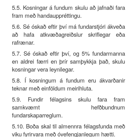
5.5. Kosningar á fundum skulu að jafnaði fara
fram með handauppréttingu.
5.6. Sé óskað eftir því má fundarstjóri ákveða
að hafa atkvæðagreiðslur skriflegar eða
rafrænar.
5.7. Sé óskað eftir því, og 5% fundarmanna
en aldrei færri en þrír samþykkja það, skulu
kosningar vera leynilegar.
5.8. Í kosningum á fundum eru ákvarðanir
teknar með einföldum meirihluta.
5.9. Fundir félagsins skulu fara fram
samkvæmt hefðbundnum
fundarskaparreglum.
5.10. Boða skal til almennra félagsfunda með
viku fyrirvara með óvefengjanlegum hætti.