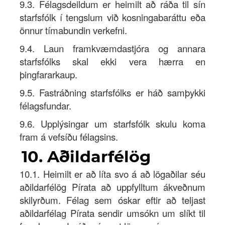
9.3. Félagsdeildum er heimilt að ráða til sín
starfsfólk í tengslum við kosningabaráttu eða
önnur tímabundin verkefni.
9.4. Laun framkvæmdastjóra og annara
starfsfólks skal ekki vera hærra en
þingfararkaup.
9.5. Fastráðning starfsfólks er háð samþykki
félagsfundar.
9.6. Upplýsingar um starfsfólk skulu koma
fram á vefsíðu félagsins.
10. Aðildarfélög
10.1. Heimilt er að líta svo á að lögaðilar séu
aðildarfélög Pírata að uppfylltum ákveðnum
skilyrðum. Félag sem óskar eftir að teljast
aðildarfélag Pírata sendir umsókn um slíkt til