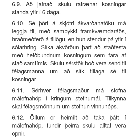
6.9. Að jafnaði skulu rafrænar kosningar
standa yfir í 6 daga.
6.10. Sé þörf á skjótri ákvarðanatöku má
leggja til, með samþykki framkvæmdaráðs,
hraðmeðferð á tillögu, en hún stendur þá yfir í
sólarhring. Slíka ákvörðun þarf að staðfesta
með hefðbundnum kosningum sem fara af
stað samtímis. Skulu sérstök boð vera send til
félagsmanna um að slík tillaga sé til
kosningar.
6.11. Sérhver félagsmaður má stofna
málefnahóp í kringum stefnumál. Tilkynna
skal félagsmönnum um stofnun vinnuhóps.
6.12. Öllum er heimilt að taka þátt í
málefnahóp, fundir þeirra skulu alltaf vera
opnir.