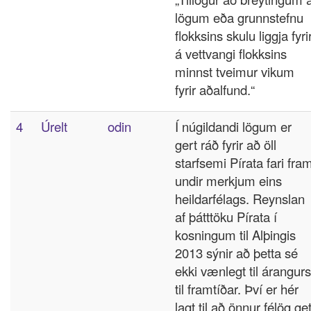
lögum eða grunnstefnu
flokksins skulu liggja fyri
á vettvangi flokksins
minnst tveimur vikum
fyrir aðalfund.“
4
Úrelt
odin
Í núgildandi lögum er
gert ráð fyrir að öll
starfsemi Pírata fari fra
undir merkjum eins
heildarfélags. Reynslan
af þátttöku Pírata í
kosningum til Alþingis
2013 sýnir að þetta sé
ekki vænlegt til árangurs
til framtíðar. Því er hér
lagt til að önnur félög get