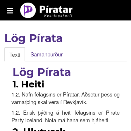
Toggle
navigation
Píratar
Lög Pírata
Yfirlit
Mál
Samanburður
Texti
Kosningar
Lög Pírata
Málaflokkar
1. Heiti
Samþykktir
1.2. Nafn félagsins er Píratar. Aðsetur þess og
Grasrótarinn
varnarþing skal vera í Reykjavík.
1.2. Ensk þýðing á heiti félagsins er Pirate
Fréttavefur
Party Iceland. Nota má hana sem hjáheiti.
Aðildarfélög