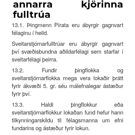
annarra kjörinna
fulltrúa
13.1. Þingmenn Pírata eru ábyrgir gagnvart
félaginu í heild.
Sveitarstjórnarfulltrúar eru ábyrgir gagnvart
því svæðisbundna aðildarfélagi sem starfar í
sveitarfélagi þeirra.
13.2. Fundir þingflokka og
sveitarstjórnarflokka mega vera lokaðir þrátt
fyrir ákvæði 5. gr. séu málefnalegar ástæður
fyrir því.
13.3. Haldi þingflokkur eða
sveitarstjórnarflokkur lokaðan fund hefur hann
tilkynningarskildu til félagsmanna um efni
fundarins og ástæður fyrir lokun.