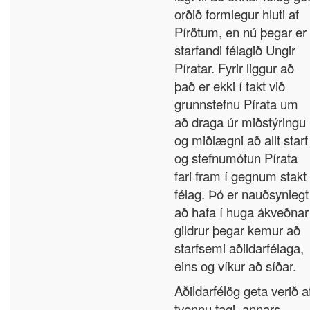
orðið formlegur hluti af
Pírötum, en nú þegar er
starfandi félagið Ungir
Píratar. Fyrir liggur að
það er ekki í takt við
grunnstefnu Pírata um
að draga úr miðstýringu
og miðlægni að allt starf
og stefnumótun Pírata
fari fram í gegnum stakt
félag. Þó er nauðsynlegt
að hafa í huga ákveðnar
gildrur þegar kemur að
starfsemi aðildarfélaga,
eins og víkur að síðar.
Aðildarfélög geta verið a
tvennu tagi, annars