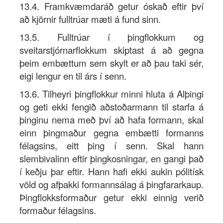
13.4. Framkvæmdaráð getur óskað eftir því
að kjörnir fulltrúar mæti á fund sinn.
13.5. Fulltrúar í þingflokkum og
sveitarstjórnarflokkum skiptast á að gegna
þeim embættum sem skylt er að þau taki sér,
eigi lengur en til árs í senn.
13.6. Tilheyri þingflokkur minni hluta á Alþingi
og geti ekki fengið aðstoðarmann til starfa á
þinginu nema með því að hafa formann, skal
einn þingmaður gegna embætti formanns
félagsins, eitt þing í senn. Skal hann
slembivalinn eftir þingkosningar, en gangi það
í keðju þar eftir. Hann hafi ekki aukin pólitísk
völd og afþakki formannsálag á þingfararkaup.
Þingflokksformaður getur ekki einnig verið
formaður félagsins.