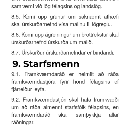
samræmi við lög félagsins og landslög.
8.5. Komi upp grunur um saknæmt athæfi
skal úrskurðarnefnd vísa málinu til lögreglu.
8.6. Komi upp ágreiningur um brottrekstur skal
úrskurðarnefnd úrskurða um málið.
8.7. Úrskurður úrskurðarnefndar er bindandi.
9. Starfsmenn
9.1. Framkvæmdaráð er heimilt að ráða
framkvæmdastjóra fyrir hönd félagsins ef
fjárreiður leyfa.
9.2. Framkvæmdastjóri skal hafa frumkvæði
um að ráða almennt starfsfólk félagsins, en
framkvæmdaráð skal samþykkja allar
ráðningar.