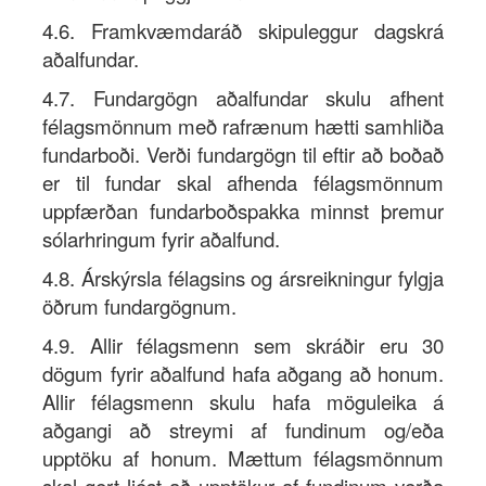
4.6. Framkvæmdaráð skipuleggur dagskrá
aðalfundar.
4.7. Fundargögn aðalfundar skulu afhent
félagsmönnum með rafrænum hætti samhliða
fundarboði. Verði fundargögn til eftir að boðað
er til fundar skal afhenda félagsmönnum
uppfærðan fundarboðspakka minnst þremur
sólarhringum fyrir aðalfund.
4.8. Árskýrsla félagsins og ársreikningur fylgja
öðrum fundargögnum.
4.9. Allir félagsmenn sem skráðir eru 30
dögum fyrir aðalfund hafa aðgang að honum.
Allir félagsmenn skulu hafa möguleika á
aðgangi að streymi af fundinum og/eða
upptöku af honum. Mættum félagsmönnum