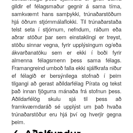
gildir ef félagsmaður gegnir á sama tíma,
samkvæmt hans samþykki, trúnaðarstöðum
hjá öðrum stjórnmálaflokki. Til trúnaðarstaða
telst seta í stjórnum, nefndum, ráðum eða
aðrar stöður þar sem einstaklingi er treyst,
stöðu sinnar vegna, fyrir upplýsingum og/eða
ákvarðanatöku sem er ekki í boði fyrir
almenna félagsmenn þess sama félags.
Framangreind umboð falla ekki sjálfkrafa niður
ef félagið er bersýnilega stofnað í þeim
tilgangi að gerast aðildarfélag Pírata og tekst
það innan fjögurra mánaða frá stofnun þess.
Aðildarfélög skulu sjá til þess að
framkvæmdaráð sé upplýst um það hvaða
trúnaðarstöður eru hjá því og hverjir gegna
þeim.