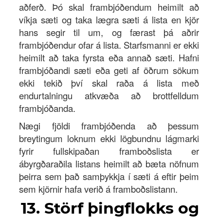
aðferð. Þó skal frambjóðendum heimilt að
víkja sæti og taka lægra sæti á lista en kjör
hans segir til um, og færast þá aðrir
frambjóðendur ofar á lista. Starfsmanni er ekki
heimilt að taka fyrsta eða annað sæti. Hafni
frambjóðandi sæti eða geti af öðrum sökum
ekki tekið því skal raða á lista með
endurtalningu atkvæða að brottfelldum
frambjóðanda.
Nægi fjöldi frambjóðenda að þessum
breytingum loknum ekki lögbundnu lágmarki
fyrir fullskipaðan framboðslista er
ábyrgðaraðila listans heimilt að bæta nöfnum
þeirra sem það samþykkja í sæti á eftir þeim
sem kjörnir hafa verið á framboðslistann.
13. Störf þingflokks og