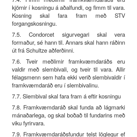
kjörnir í kosningu á aðalfundi, og fimm til vara.
Kosning skal fara fram með STV
forgangskosningu.
7.5. Condorcet sigurvegari skal vera
formaður, sé hann til. Annars skal hann ráðinn
út frá Schultze aðferðinni.
7.6. Tveir meðlimir framkvæmdaráðs eru
valdir með slembivali, og tveir til vara. Allir
félagsmenn sem hafa ekki verið slembivaldir í
framkvæmdaráð eru í slembivalinu.
7.7. Slembival skal fara fram á eftir kosningu
7.8. Framkvæmdaráð skal funda að lágmarki
mánaðarlega, og skal boðað til fundarins með
viku fyrirvara.
7.9. Framkvæmdaráðsfundur telst löglegur ef