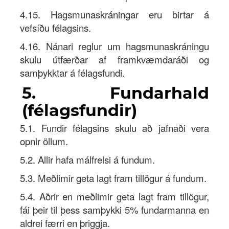
4.15. Hagsmunaskráningar eru birtar á
vefsíðu félagsins.
4.16. Nánari reglur um hagsmunaskráningu
skulu útfærðar af framkvæmdaráði og
samþykktar á félagsfundi.
5. Fundarhald
(félagsfundir)
5.1. Fundir félagsins skulu að jafnaði vera
opnir öllum.
5.2. Allir hafa málfrelsi á fundum.
5.3. Meðlimir geta lagt fram tillögur á fundum.
5.4. Aðrir en meðlimir geta lagt fram tillögur,
fái þeir til þess samþykki 5% fundarmanna en
aldrei færri en þriggja.