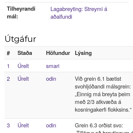
Tilheyrandi
Lagabreyting: Streymi á
mál:
aðalfundi
Útgáfur
#
Staða
Höfundur
Lýsing
1
Úrelt
smari
2
Úrelt
odin
Við grein 6.1 bætist
svohljóðandi málsgrein:
„Einnig má breyta þeim
með 2/3 atkvæða á
kosningakerfi flokksins.“
3
Úrelt
odin
Grein 6.3 orðist svo:
„Tillögur að breytingum 