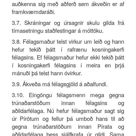
auðkenna sig með aðferð sem ákveðin er af
framkvæmdaráði.
3.7. Skráningar og úrsagnir skulu gilda frá
tímasetningu staðfestingar á móttöku.
3.8. Félagsmaður telst virkur um leið og hann
hefur tekið þátt í rafrænu kosningakerfi
félagsins. Ef félagsmaður hefur ekki tekið þátt
í kosningakerfi félagsins í meira en þrjá
mánuði þá telst hann óvirkur.
3.9. Ákveða má félagsgjöld á aðalfundi.
3.10. Eingöngu félagsmenn mega gegna
trúnaðarstöðum innan félagsins og
aðildarfélaga. Nú hefur félagsmaður sagt sig
úr Pírötum og fellur þá umboð hans til að
gegna trúnaðarstöðum innan Pírata og
aðildarfélaga þess sjálfkrafa úr gildi. Sama