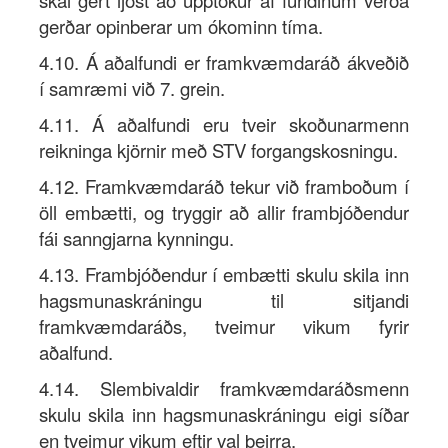
skal gert ljóst að upptökur af fundinum verða
gerðar opinberar um ókominn tíma.
4.10. Á aðalfundi er framkvæmdaráð ákveðið
í samræmi við 7. grein.
4.11. Á aðalfundi eru tveir skoðunarmenn
reikninga kjörnir með STV forgangskosningu.
4.12. Framkvæmdaráð tekur við framboðum í
öll embætti, og tryggir að allir frambjóðendur
fái sanngjarna kynningu.
4.13. Frambjóðendur í embætti skulu skila inn
hagsmunaskráningu til sitjandi
framkvæmdaráðs, tveimur vikum fyrir
aðalfund.
4.14. Slembivaldir framkvæmdaráðsmenn
skulu skila inn hagsmunaskráningu eigi síðar
en tveimur vikum eftir val þeirra.