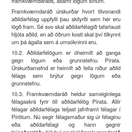
framkvæmdaráðs, ásamt lögum sínum.
Framkvæmdaráð úrskurðar hvort tilvonandi
aðildarfélag uppfylli þau skilyrði sem hér eru
lögð fram. Sé svo skal aðildarfélagið tafarlaust
hljóta aðild, en að öðrum kosti skal því tilkynnt
um þá ágalla sem á umsókninni eru.
10.2. Aðildarfélögum er óheimilt að ganga
gegn lögum eða grunnstefnu Pírata.
Úrskurðarnefnd er heimilt að fella niður aðild
félags sem brýtur gegn lögum eða
grunnstefnu.
10.3. Framkvæmdaráð heldur sameiginlega
félagaskrá fyrir öll aðildarfélög Pírata. Allir
félagar aðildarfélags teljast jafnframt félagar í
Pírötum. Nú segir félagsmaður sig úr félaginu
eða aðildarfélagi og hann gegnir