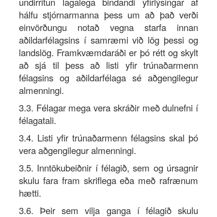
undirritun lagalega bindandi yfirlýsingar af
hálfu stjórnarmanna þess um að það verði
einvörðungu notað vegna starfa innan
aðildarfélagsins í samræmi við lög þessi og
landslög. Framkvæmdaráði er þó rétt og skylt
að sjá til þess að listi yfir trúnaðarmenn
félagsins og aðildarfélaga sé aðgengilegur
almenningi.
3.3. Félagar mega vera skráðir með dulnefni í
félagatali.
3.4. Listi yfir trúnaðarmenn félagsins skal þó
vera aðgengilegur almenningi.
3.5. Inntökubeiðnir í félagið, sem og úrsagnir
skulu fara fram skriflega eða með rafrænum
hætti.
3.6. Þeir sem vilja ganga í félagið skulu