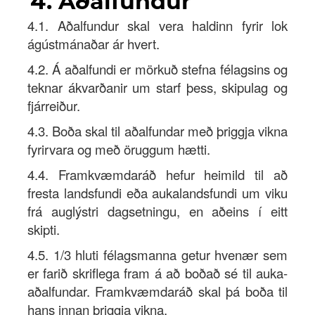
4. Aðalfundur
4.1. Aðalfundur skal vera haldinn fyrir lok
ágústmánaðar ár hvert.
4.2. Á aðalfundi er mörkuð stefna félagsins og
teknar ákvarðanir um starf þess, skipulag og
fjárreiður.
4.3. Boða skal til aðalfundar með þriggja vikna
fyrirvara og með öruggum hætti.
4.4. Framkvæmdaráð hefur heimild til að
fresta landsfundi eða aukalandsfundi um viku
frá auglýstri dagsetningu, en aðeins í eitt
skipti.
4.5. 1/3 hluti félagsmanna getur hvenær sem
er farið skriflega fram á að boðað sé til auka-
aðalfundar. Framkvæmdaráð skal þá boða til
hans innan þriggja vikna.