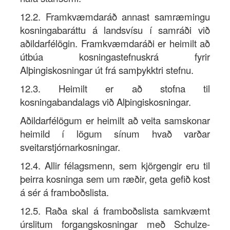
12.2. Framkvæmdaráð annast samræmingu
kosningabaráttu á landsvísu í samráði við
aðildarfélögin. Framkvæmdaráði er heimilt að
útbúa kosningastefnuskrá fyrir
Alþingiskosningar út frá samþykktri stefnu.
12.3. Heimilt er að stofna til
kosningabandalags við Alþingiskosningar.
Aðildarfélögum er heimilt að veita samskonar
heimild í lögum sínum hvað varðar
sveitarstjórnarkosningar.
12.4. Allir félagsmenn, sem kjörgengir eru til
þeirra kosninga sem um ræðir, geta gefið kost
á sér á framboðslista.
12.5. Raða skal á framboðslista samkvæmt
úrslitum forgangskosningar með Schulze-