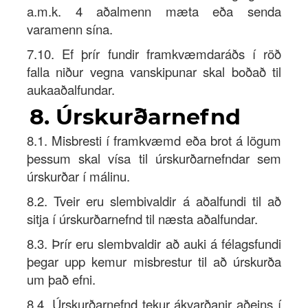
a.m.k. 4 aðalmenn mæta eða senda
varamenn sína.
7.10. Ef þrír fundir framkvæmdaráðs í röð
falla niður vegna vanskipunar skal boðað til
aukaaðalfundar.
8. Úrskurðarnefnd
8.1. Misbresti í framkvæmd eða brot á lögum
þessum skal vísa til úrskurðarnefndar sem
úrskurðar í málinu.
8.2. Tveir eru slembivaldir á aðalfundi til að
sitja í úrskurðarnefnd til næsta aðalfundar.
8.3. Þrír eru slembvaldir að auki á félagsfundi
þegar upp kemur misbrestur til að úrskurða
um það efni.
8.4. Úrskurðarnefnd tekur ákvarðanir aðeins í