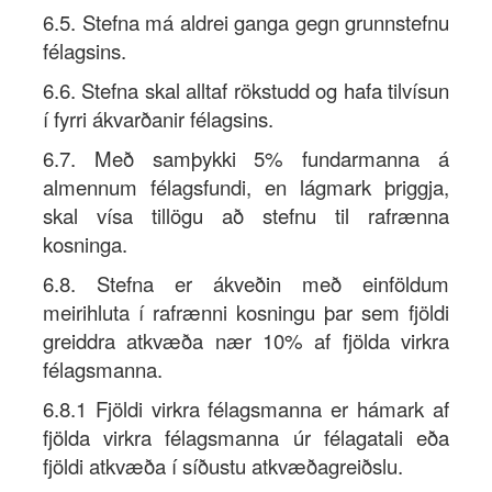
6.5. Stefna má aldrei ganga gegn grunnstefnu
félagsins.
6.6. Stefna skal alltaf rökstudd og hafa tilvísun
í fyrri ákvarðanir félagsins.
6.7. Með samþykki 5% fundarmanna á
almennum félagsfundi, en lágmark þriggja,
skal vísa tillögu að stefnu til rafrænna
kosninga.
6.8. Stefna er ákveðin með einföldum
meirihluta í rafrænni kosningu þar sem fjöldi
greiddra atkvæða nær 10% af fjölda virkra
félagsmanna.
6.8.1 Fjöldi virkra félagsmanna er hámark af
fjölda virkra félagsmanna úr félagatali eða
fjöldi atkvæða í síðustu atkvæðagreiðslu.