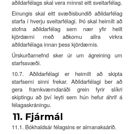
aðildarfélags skal vera minnst eitt sveitarfélag.
Einungis skal eitt svæðisbundið aðildarfélag
starfa í hverju sveitarfélagi. Þó skal heimilt að
stofna aðildarfélag sem nær yfir heilt
kjördæmi með aðkomu allra virkra
aðildarfélaga innan þess kjördæmis.
Úrskurðarnefnd sker úr um ágreining um
starfssvæði.
10.7. Aðildarfélagi er heimilt að skipta
starfsemi sinni frekar. Aðildarfélagi ber að
gera framkvæmdaráði grein fyrir slíkri
skiptingu að því leyti sem hún hefur áhrif á
félagaskráningu.
11. Fjármál
11.1. Bókhaldsár félagsins er almanaksárið.