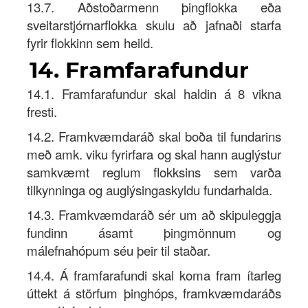
13.7. Aðstoðarmenn þingflokka eða
sveitarstjórnarflokka skulu að jafnaði starfa
fyrir flokkinn sem heild.
14. Framfarafundur
14.1. Framfarafundur skal haldin á 8 vikna
fresti.
14.2. Framkvæmdaráð skal boða til fundarins
með amk. viku fyrirfara og skal hann auglýstur
samkvæmt reglum flokksins sem varða
tilkynninga og auglýsingaskyldu fundarhalda.
14.3. Framkvæmdaráð sér um að skipuleggja
fundinn ásamt þingmönnum og
málefnahópum séu þeir til staðar.
14.4. Á framfarafundi skal koma fram ítarleg
úttekt á störfum þinghóps, framkvæmdaráðs