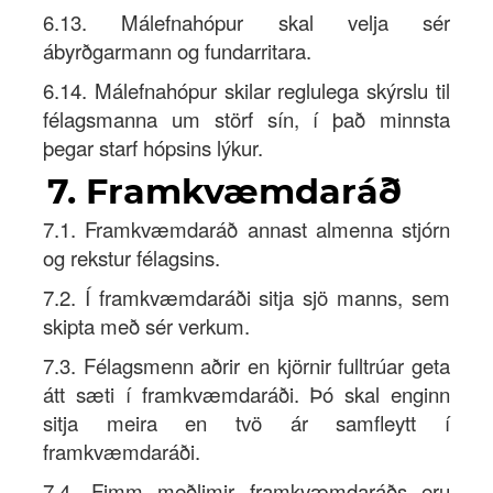
6.13. Málefnahópur skal velja sér
ábyrðgarmann og fundarritara.
6.14. Málefnahópur skilar reglulega skýrslu til
félagsmanna um störf sín, í það minnsta
þegar starf hópsins lýkur.
7. Framkvæmdaráð
7.1. Framkvæmdaráð annast almenna stjórn
og rekstur félagsins.
7.2. Í framkvæmdaráði sitja sjö manns, sem
skipta með sér verkum.
7.3. Félagsmenn aðrir en kjörnir fulltrúar geta
átt sæti í framkvæmdaráði. Þó skal enginn
sitja meira en tvö ár samfleytt í
framkvæmdaráði.
7.4. Fimm meðlimir framkvæmdaráðs eru