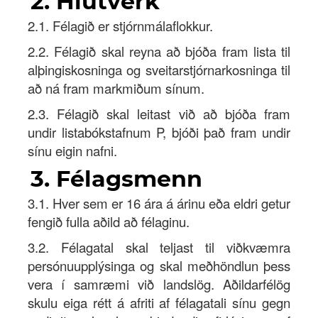
2. Hlutverk
Innskrá
2.1. Félagið er stjórnmálaflokkur.
Nýskrá
2.2. Félagið skal reyna að bjóða fram lista til
alþingiskosninga og sveitarstjórnarkosninga til
að ná fram markmiðum sínum.
2.3. Félagið skal leitast við að bjóða fram
undir listabókstafnum P, bjóði það fram undir
sínu eigin nafni.
3. Félagsmenn
3.1. Hver sem er 16 ára á árinu eða eldri getur
fengið fulla aðild að félaginu.
3.2. Félagatal skal teljast til viðkvæmra
persónuupplýsinga og skal meðhöndlun þess
vera í samræmi við landslög. Aðildarfélög
skulu eiga rétt á afriti af félagatali sínu gegn