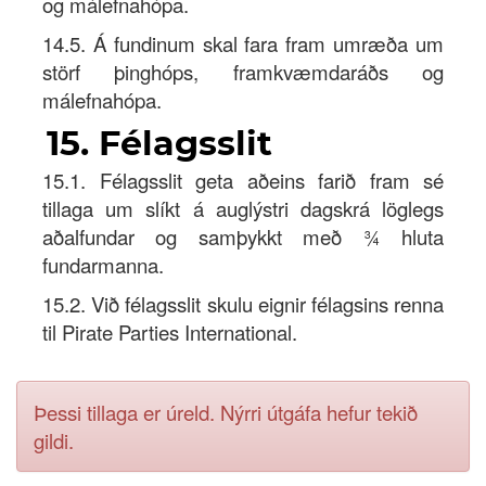
og málefnahópa.
14.5. Á fundinum skal fara fram umræða um
störf þinghóps, framkvæmdaráðs og
málefnahópa.
15. Félagsslit
15.1. Félagsslit geta aðeins farið fram sé
tillaga um slíkt á auglýstri dagskrá löglegs
aðalfundar og samþykkt með ¾ hluta
fundarmanna.
15.2. Við félagsslit skulu eignir félagsins renna
til Pirate Parties International.
Þessi tillaga er úreld. Nýrri útgáfa hefur tekið
gildi.