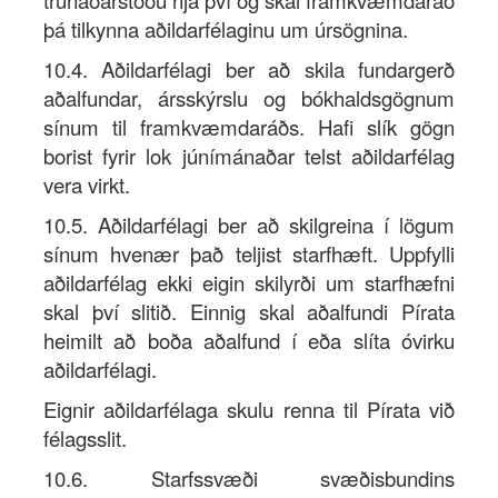
trúnaðarstöðu hjá því og skal framkvæmdaráð
þá tilkynna aðildarfélaginu um úrsögnina.
10.4. Aðildarfélagi ber að skila fundargerð
aðalfundar, ársskýrslu og bókhaldsgögnum
sínum til framkvæmdaráðs. Hafi slík gögn
borist fyrir lok júnímánaðar telst aðildarfélag
vera virkt.
10.5. Aðildarfélagi ber að skilgreina í lögum
sínum hvenær það teljist starfhæft. Uppfylli
aðildarfélag ekki eigin skilyrði um starfhæfni
skal því slitið. Einnig skal aðalfundi Pírata
heimilt að boða aðalfund í eða slíta óvirku
aðildarfélagi.
Eignir aðildarfélaga skulu renna til Pírata við
félagsslit.
10.6. Starfssvæði svæðisbundins