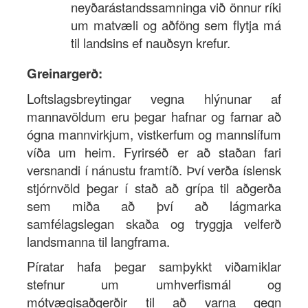
neyðarástandssamninga við önnur ríki
um matvæli og aðföng sem flytja má
til landsins ef nauðsyn krefur.
Greinargerð:
Loftslagsbreytingar vegna hlýnunar af
mannavöldum eru þegar hafnar og farnar að
ógna mannvirkjum, vistkerfum og mannslífum
víða um heim. Fyrirséð er að staðan fari
versnandi í nánustu framtíð. Því verða íslensk
stjórnvöld þegar í stað að grípa til aðgerða
sem miða að því að lágmarka
samfélagslegan skaða og tryggja velferð
landsmanna til langframa.
Píratar hafa þegar samþykkt viðamiklar
stefnur um umhverfismál og
mótvægisaðgerðir til að varna gegn