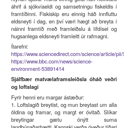
áhrif á sjókvíaeldi og samsetningu fiskeldis í
framtíðinni. Fiskiskip eru einnig háð innfluttu
eldsneyti í dag, en því væri hægt að breyta í
náinni framtíð með framleiðslu á lífdísel og
hugsanlega eldsneyti framleitt úr rafmagni.
Ítarefni:
https://www.sciencedirect.com/science/article/pi
https://www.bbc.com/news/science-
environment-53891414
Sjálfbær matvælaframsleiðsla óháð veðri
og loftslagi
Fyrir henni eru margar ástæður:
1. Loftslagið breytist, og mun breytast um alla
öldina og framar, og margt er óvitað. Slíkar
breytingar gætu ónýtt suma
landbúnaðarhætti. Kannski verða óveður tíðari