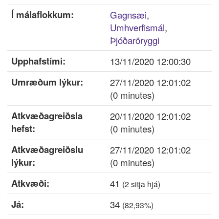
Innskrá
Í málaflokkum:
Gagnsæi
,
Umhverfismál
,
Nýskrá
Þjóðaröryggi
Upphafstími:
13/11/2020 12:00:30
Umræðum lýkur:
27/11/2020 12:01:02
(0 minutes)
Atkvæðagreiðsla
20/11/2020 12:01:02
hefst:
(0 minutes)
Atkvæðagreiðslu
27/11/2020 12:01:02
lýkur:
(0 minutes)
Atkvæði:
41
(
2
sitja hjá)
Já:
34
(82,93%)