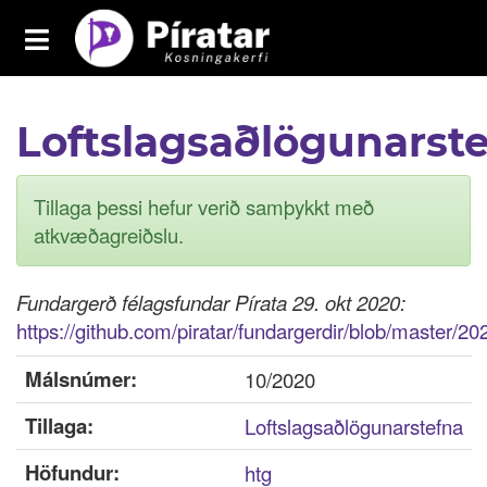
Toggle
navigation
Píratar
Loftslagsaðlögunarst
Yfirlit
Mál
Tillaga þessi hefur verið samþykkt með
Kosningar
atkvæðagreiðslu.
Málaflokkar
Fundargerð félagsfundar Pírata 29. okt 2020:
Samþykktir
https://github.com/piratar/fundargerdir/blob/master
Grasrótarinn
Málsnúmer:
10/2020
Tillaga:
Fréttavefur
Loftslagsaðlögunarstefna
Aðildarfélög
Höfundur:
htg