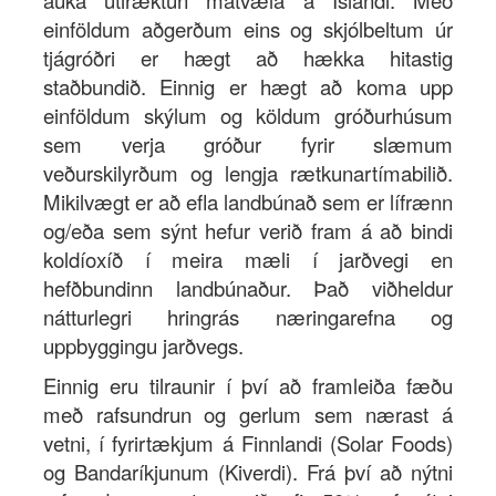
auka útiræktun matvæla á Íslandi. Með
einföldum aðgerðum eins og skjólbeltum úr
tjágróðri er hægt að hækka hitastig
staðbundið. Einnig er hægt að koma upp
einföldum skýlum og köldum gróðurhúsum
sem verja gróður fyrir slæmum
veðurskilyrðum og lengja rætkunartímabilið.
Mikilvægt er að efla landbúnað sem er lífrænn
og/eða sem sýnt hefur verið fram á að bindi
koldíoxíð í meira mæli í jarðvegi en
hefðbundinn landbúnaður. Það viðheldur
nátturlegri hringrás næringarefna og
uppbyggingu jarðvegs.
Einnig eru tilraunir í því að framleiða fæðu
með rafsundrun og gerlum sem nærast á
vetni, í fyrirtækjum á Finnlandi (Solar Foods)
og Bandaríkjunum (Kiverdi). Frá því að nýtni