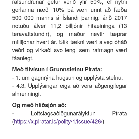
rafsundrunar getur verið yfir 50%, ef nýtni
gerlanna næði 10% þá væri unnt að fæða
500 000 manns á Íslandi þannig: árið 2017
notuðu álver 11,2 billjónir hitaeininga (13
teravattstundir), og maður neytir tæprar
millljónar hvert ár. Slík tækni væri alveg óháð
veðri og virkaði svo lengi sem rafmagn væri
fáanlegt.
Með tilvísun í Grunnstefnu Pírata:
- 1: um gagnrýna hugsun og upplýsta stefnu.
- 4.3: Upplýsingar eiga að vera aðgengilegar
almenningi.
Og með hliðsjón að:
- Loftslagsaðlögunarályktun Pírata
(
https://x.piratar.is/polity/1/issue/426/
)