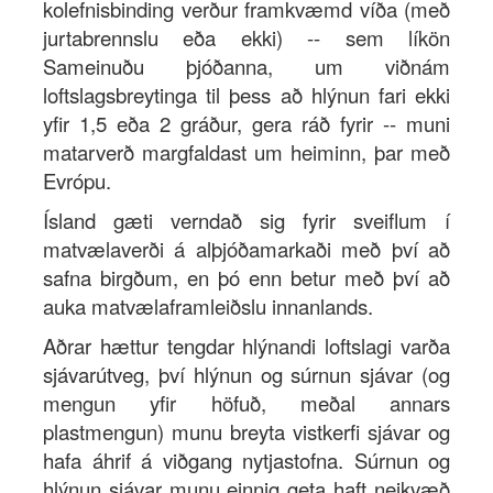
kolefnisbinding verður framkvæmd víða (með
jurtabrennslu eða ekki) -- sem líkön
Sameinuðu þjóðanna, um viðnám
loftslagsbreytinga til þess að hlýnun fari ekki
yfir 1,5 eða 2 gráður, gera ráð fyrir -- muni
matarverð margfaldast um heiminn, þar með
Evrópu.
Ísland gæti verndað sig fyrir sveiflum í
matvælaverði á alþjóðamarkaði með því að
safna birgðum, en þó enn betur með því að
auka matvælaframleiðslu innanlands.
Aðrar hættur tengdar hlýnandi loftslagi varða
sjávarútveg, því hlýnun og súrnun sjávar (og
mengun yfir höfuð, meðal annars
plastmengun) munu breyta vistkerfi sjávar og
hafa áhrif á viðgang nytjastofna. Súrnun og
hlýnun sjávar munu einnig geta haft neikvæð