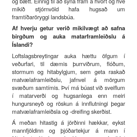
og bætt. Einnig til að sýna fram á hvort og hve
mikið stjórnvöld hafa hugsað um
framtíðaröryggi landsbúa.
Af hverju getur verið mikilvægt að safna
birgðum og auka matarframleiðslu á
Íslandi?
Loftslagsbreytingar auka hættu öfgum í
veðurfari, til dæmis þurrviðrum, flóðum,
stormum og hitabylgjum, sem geta raskað
matvælaframleiðslu, jafnvel á mörgum
svæðum samtímis. Því má búast við sveiflum
í matarverði og hugsanlega enn meiri
hungursneyð og röskun á innflutningi þegar
matvælaframleiðsla og -dreifing skerðist.
Á meðan hitastig á jörðinni hækkar, eykst
mannfjöldinn og þjóðartekjur á mann í