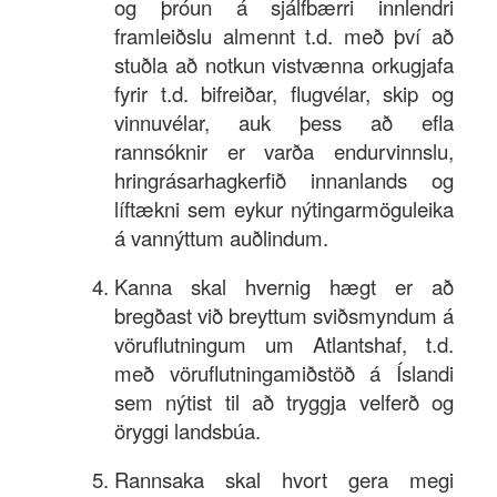
og þróun á sjálfbærri innlendri
framleiðslu almennt t.d. með því að
stuðla að notkun vistvænna orkugjafa
fyrir t.d. bifreiðar, flugvélar, skip og
vinnuvélar, auk þess að efla
rannsóknir er varða endurvinnslu,
hringrásarhagkerfið innanlands og
líftækni sem eykur nýtingarmöguleika
á vannýttum auðlindum.
Kanna skal hvernig hægt er að
bregðast við breyttum sviðsmyndum á
vöruflutningum um Atlantshaf, t.d.
með vöruflutningamiðstöð á Íslandi
sem nýtist til að tryggja velferð og
öryggi landsbúa.
Rannsaka skal hvort gera megi