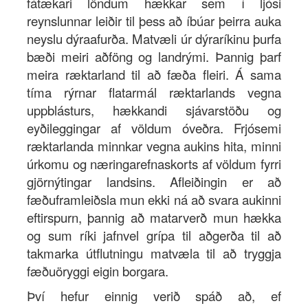
fátækari löndum hækkar sem í ljósi
reynslunnar leiðir til þess að íbúar þeirra auka
neyslu dýraafurða. Matvæli úr dýraríkinu þurfa
bæði meiri aðföng og landrými. Þannig þarf
meira ræktarland til að fæða fleiri. Á sama
tíma rýrnar flatarmál ræktarlands vegna
uppblásturs, hækkandi sjávarstöðu og
eyðileggingar af völdum óveðra. Frjósemi
ræktarlanda minnkar vegna aukins hita, minni
úrkomu og næringarefnaskorts af völdum fyrri
gjörnýtingar landsins. Afleiðingin er að
fæðuframleiðsla mun ekki ná að svara aukinni
eftirspurn, þannig að matarverð mun hækka
og sum ríki jafnvel grípa til aðgerða til að
takmarka útflutningu matvæla til að tryggja
fæðuöryggi eigin borgara.
Því hefur einnig verið spáð að, ef