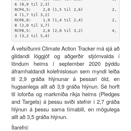
6 (0,9 til 2,3)    

RCP4,5:     2,0 (1,5 til 2,6)            2,
4 (1,7 til 3,2)        

RCP6,0:     1,9 (1,4 til 2,4)            2,
8 (2,0 til 3,7)        

RCP8,5:     2,6 (2,0 til 3,2)            4,
Á vefsíðunni Climate Action Tracker má sjá að
gildandi löggjöf og aðgerðir stjórnvalda í
löndum heims í september 2020 þýddu
áframhaldandi kolefnislosun sem myndi leiða
til 2,9 gráða hlýnunar á þessari öld, en
hugsanlega allt að 3,9 gráða hlýnun. Sé horft
til loforða og markmiða ríkja heims (Pledges
and Targets) á þessu sviði stefnir í 2,7 gráða
hlýnun á þessu sama tímabili, en mögulega
allt að 3,5 gráða hlýnun.
Ítarefni: