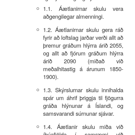
1.1. Áætlanirnar skulu vera
aðgengilegar almenningi.
1.2. Áætlanirnar skulu gera ráð
fyrir að loftslag jarðar verði allt að
þremur gráðum hlýrra árið 2055,
og allt að fjórum gráðum hlýrra
árið 2090 (miðað við
meðalhitastig á árunum 1850-
1900).
1.3. Skýrslurnar skulu innihalda
spár um áhrif þriggja til fjögurra
gráða hlýnunar á Íslandi, og
samsvarandi súrnunar sjávar.
1.4. Áætlanir skulu miða við
íbúafjölda í samræmi við