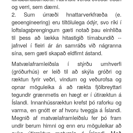
og verri, sem dæmi.
2. Sum úrræði hnattarverkfræða (e.
geoengineering) eru tiltölulega ódýr, svo ríki í
loftslagsþrengingum gæti notað þau einhliða
til þess að lækka hitastigið tímabundið --
jafnvel í fleiri ár án samráðs við nágranna
sína, sem gæti skapað eldfimt ástand.
Matvælaframleiðsla í stýrðu umhverfi
(gróðurhús) er leið til að skýla gróðri og
ræktun fyrir veðri, vindum og veðurofsa og
opnar möguleika á að rækta fjölbreyttari
tegundir grænmetis en hægt er í útiræktun á
Íslandi. Innanhússræktun krefst þó raforku og
varma, en gnótt er af hvoru tveggja á Íslandi.
Megnið af matvælaframleiðslu fer þó fram
undir berum himni og enn eru möguleikar að