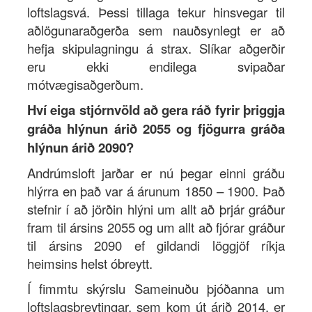
loftslagsvá. Þessi tillaga tekur hinsvegar til
aðlögunaraðgerða sem nauðsynlegt er að
hefja skipulagningu á strax. Slíkar aðgerðir
eru ekki endilega svipaðar
mótvægisaðgerðum.
Hví eiga stjórnvöld að gera ráð fyrir þriggja
gráða hlýnun árið 2055 og fjögurra gráða
hlýnun árið 2090?
Andrúmsloft jarðar er nú þegar einni gráðu
hlýrra en það var á árunum 1850 – 1900. Það
stefnir í að jörðin hlýni um allt að þrjár gráður
fram til ársins 2055 og um allt að fjórar gráður
til ársins 2090 ef gildandi löggjöf ríkja
heimsins helst óbreytt.
Í fimmtu skýrslu Sameinuðu þjóðanna um
loftslagsbreytingar, sem kom út árið 2014, er