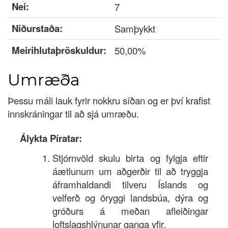
Nei:
7
Niðurstaða:
Samþykkt
Meirihlutaþröskuldur:
50,00%
Umræða
Þessu máli lauk fyrir nokkru síðan og er því krafist
innskráningar til að sjá umræðu.
Álykta Píratar:
Stjórnvöld skulu birta og fylgja eftir
áætlunum um aðgerðir til að tryggja
áframhaldandi tilveru Íslands og
velferð og öryggi landsbúa, dýra og
gróðurs á meðan afleiðingar
loftslagshlýnunar ganga yfir.