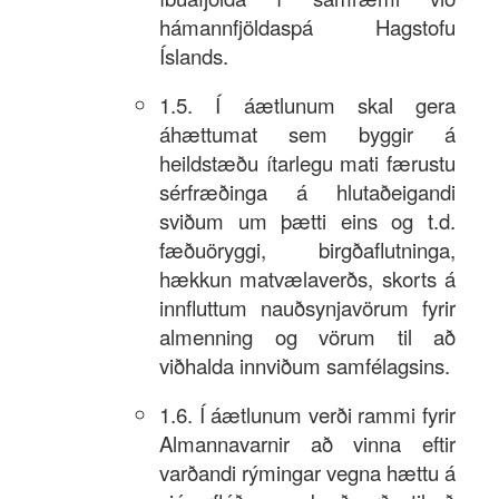
hámannfjöldaspá Hagstofu
Íslands.
1.5. Í áætlunum skal gera
áhættumat sem byggir á
heildstæðu ítarlegu mati færustu
sérfræðinga á hlutaðeigandi
sviðum um þætti eins og t.d.
fæðuöryggi, birgðaflutninga,
hækkun matvælaverðs, skorts á
innfluttum nauðsynjavörum fyrir
almenning og vörum til að
viðhalda innviðum samfélagsins.
1.6. Í áætlunum verði rammi fyrir
Almannavarnir að vinna eftir
varðandi rýmingar vegna hættu á