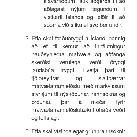
sjávarflóðum, auk aðgerða til að
aðlagast nýjum tegundum í
vistkerfi Íslands og leiðir til að
sporna við slíku ef svo ber undir.
Efla skal fæðuöryggi á Íslandi þannig
að ef til kemur að innflutningur
nauðsynlegra matvæla og aðfanga
skerðist verulega verði öryggi
landsbúa tryggt. Hvetja þarf til
fjölbreyttrar og sjálfbærrar
matvælaframleiðslu með markvissum
styrkjum til nýsköpunar, rannsókna og
þróunar, þar á meðal fyrir
matvælaframleiðslutækni óháða veðri
og loftslagi.
Efla skal vísindalegar grunnrannsóknir