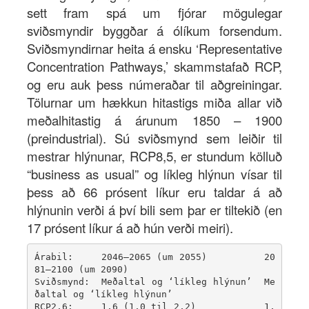
sett fram spá um fjórar mögulegar
sviðsmyndir byggðar á ólíkum forsendum.
Sviðsmyndirnar heita á ensku ‘Representative
Concentration Pathways,’ skammstafað RCP,
og eru auk þess númeraðar til aðgreiningar.
Tölurnar um hækkun hitastigs miða allar við
meðalhitastig á árunum 1850 – 1900
(preindustrial). Sú sviðsmynd sem leiðir til
mestrar hlýnunar, RCP8,5, er stundum kölluð
“business as usual” og líkleg hlýnun vísar til
þess að 66 prósent líkur eru taldar á að
hlýnunin verði á því bili sem þar er tiltekið (en
17 prósent líkur á að hún verði meiri).
Árabil:     2046–2065 (um 2055)          20
81–2100 (um 2090)

Sviðsmynd:  Meðaltal og ‘líkleg hlýnun’  Me
ðaltal og ‘líkleg hlýnun’

RCP2,6:     1,6 (1,0 til 2,2)            1,