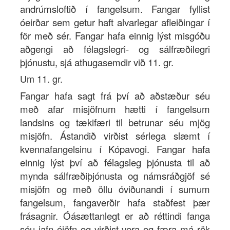
andrúmsloftið í fangelsum. Fangar fyllist
óeirðar sem getur haft alvarlegar afleiðingar í
för með sér. Fangar hafa einnig lýst misgóðu
aðgengi að félagslegri- og sálfræðilegri
þjónustu, sjá athugasemdir við 11. gr.
Um 11. gr.
Fangar hafa sagt frá því að aðstæður séu
með afar misjöfnum hætti í fangelsum
landsins og tækifæri til betrunar séu mjög
misjöfn. Ástandið virðist sérlega slæmt í
kvennafangelsinu í Kópavogi. Fangar hafa
einnig lýst því að félagsleg þjónusta til að
mynda sálfræðiþjónusta og námsráðgjöf sé
misjöfn og með öllu óviðunandi í sumum
fangelsum, fangaverðir hafa staðfest þær
frásagnir. Óásættanlegt er að réttindi fanga
séu jafn ójöfn og virðist vera og færa má rök