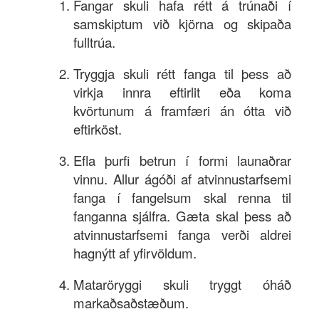
Fangar skuli hafa rétt á trúnaði í
samskiptum við kjörna og skipaða
fulltrúa.
Tryggja skuli rétt fanga til þess að
virkja innra eftirlit eða koma
kvörtunum á framfæri án ótta við
eftirköst.
Efla þurfi betrun í formi launaðrar
vinnu. Allur ágóði af atvinnustarfsemi
fanga í fangelsum skal renna til
fanganna sjálfra. Gæta skal þess að
atvinnustarfsemi fanga verði aldrei
hagnýtt af yfirvöldum.
Mataröryggi skuli tryggt óháð
markaðsaðstæðum.