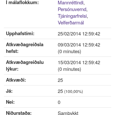
Í málaflokkum:
Mannréttindi
,
Innskrá
Persónuvernd
,
Tjáningarfrelsi
,
Nýskrá
Velferðarmál
Upphafstími:
25/02/2014 12:59:42
Atkvæðagreiðsla
09/03/2014 12:59:42
hefst:
(0 minutes)
Atkvæðagreiðslu
15/03/2014 12:59:42
lýkur:
(0 minutes)
Atkvæði:
25
Já:
25
(100,00%)
Nei:
0
Niðurstaða:
Samþykkt