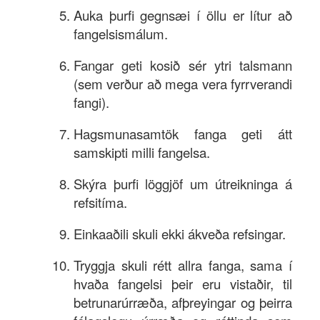
Auka þurfi gegnsæi í öllu er lítur að
fangelsismálum.
Fangar geti kosið sér ytri talsmann
(sem verður að mega vera fyrrverandi
fangi).
Hagsmunasamtök fanga geti átt
samskipti milli fangelsa.
Skýra þurfi löggjöf um útreikninga á
refsitíma.
Einkaaðili skuli ekki ákveða refsingar.
Tryggja skuli rétt allra fanga, sama í
hvaða fangelsi þeir eru vistaðir, til
betrunarúrræða, afþreyingar og þeirra