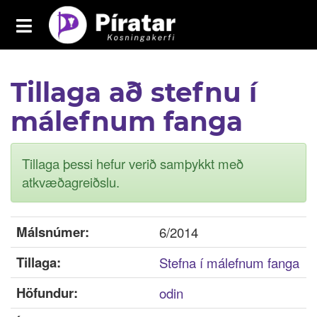
Toggle
navigation
Píratar
Tillaga að stefnu í
Yfirlit
málefnum fanga
Mál
Kosningar
Tillaga þessi hefur verið samþykkt með
Málaflokkar
atkvæðagreiðslu.
Samþykktir
Málsnúmer:
6/2014
Grasrótarinn
Tillaga:
Stefna í málefnum fanga
Fréttavefur
Höfundur:
odin
Aðildarfélög