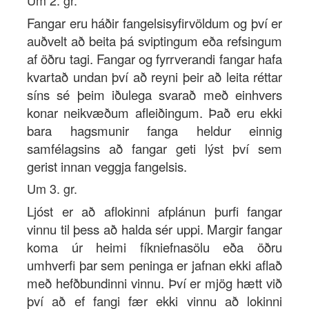
Um 2. gr.
Fangar eru háðir fangelsisyfirvöldum og því er
auðvelt að beita þá sviptingum eða refsingum
af öðru tagi. Fangar og fyrrverandi fangar hafa
kvartað undan því að reyni þeir að leita réttar
síns sé þeim iðulega svarað með einhvers
konar neikvæðum afleiðingum. Það eru ekki
bara hagsmunir fanga heldur einnig
samfélagsins að fangar geti lýst því sem
gerist innan veggja fangelsis.
Um 3. gr.
Ljóst er að aflokinni afplánun þurfi fangar
vinnu til þess að halda sér uppi. Margir fangar
koma úr heimi fíkniefnasölu eða öðru
umhverfi þar sem peninga er jafnan ekki aflað
með hefðbundinni vinnu. Því er mjög hætt við
því að ef fangi fær ekki vinnu að lokinni