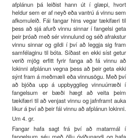
afplánun þá leiðist hann út í glæpi, hvort
heldur sem er af neyð eða vantrú á vinnu sem
afkomuleið. Fái fangar hins vegar tækifæri til
þess að sjá afurð vinnu sinnar í fangelsi geta
þeir þróað með sér vinnulund og séð afrakstur
vinnu sinnar og gildi í því að leggja sig fram
samfélaginu til bóta. Síðast en ekki síst getur
verið mjög erfitt fyrir fanga að fá vinnu að
lokinni afplánun vegna þess að þeir geta ekki
sýnt fram á meðmæli eða vinnusögu. Með því
að bjóða upp á uppbyggileg vinnuúrræði í
fangelsum er bæði hægt að veita þeim
tækifæri til að venjast vinnu og jafnframt auka
líkur á því að þeir fái vinnu að afplánun lokinni.
Um 4. gr.
Fangar hafa sagt frá því að matarmál í
fangelsum séu með öllu óviðunandi og hafa