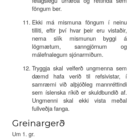
félagslegu úrræða og réttinda sem
föngum ber.
Ekki má mismuna föngum í neinu
tilliti, eftir því hvar þeir eru vistaðir,
nema slík mismunun byggi á
lögmætum, sanngjörnum og
málefnalegum sjónarmiðum.
Tryggja skal velferð ungmenna sem
dæmd hafa verið til refsivistar, í
samræmi við alþjóðleg mannréttindi
sem íslenska ríkið er skuldbundið af.
Ungmenni skal ekki vista meðal
fullveðja fanga.
Greinargerð
Um 1. gr.