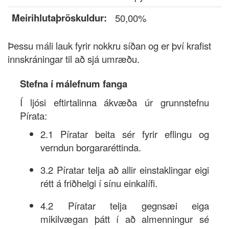
Meirihlutaþröskuldur:
50,00%
Þessu máli lauk fyrir nokkru síðan og er því krafist
innskráningar til að sjá umræðu.
Stefna í málefnum fanga
Í ljósi eftirtalinna ákvæða úr grunnstefnu
Pírata:
2.1 Píratar beita sér fyrir eflingu og
verndun borgararéttinda.
3.2 Píratar telja að allir einstaklingar eigi
rétt á friðhelgi í sínu einkalífi.
4.2 Píratar telja gegnsæi eiga
mikilvægan þátt í að almenningur sé