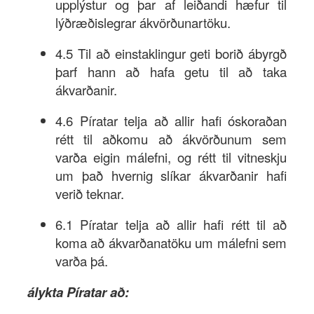
upplýstur og þar af leiðandi hæfur til
lýðræðislegrar ákvörðunartöku.
4.5 Til að einstaklingur geti borið ábyrgð
þarf hann að hafa getu til að taka
ákvarðanir.
4.6 Píratar telja að allir hafi óskoraðan
rétt til aðkomu að ákvörðunum sem
varða eigin málefni, og rétt til vitneskju
um það hvernig slíkar ákvarðanir hafi
verið teknar.
6.1 Píratar telja að allir hafi rétt til að
koma að ákvarðanatöku um málefni sem
varða þá.
álykta Píratar að: