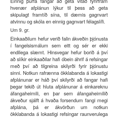
Einnig þurfa fangar að geta vitað fyrirfram
hvenær afplánun lýkur til þess að geta
skipulagt framtíð sína, til dæmis gagnvart
atvinnu og skóla en einnig gagnvart félagslífi.
Um 9. gr.
Einkaaðilum hefur verið falin ákveðin þjónusta
í fangelsismálum sem eitt og sér er ekki
endilega slæmt. Hinsvegar hefur borið á því
að slíkir einkaaðilar hafi óbein áhrif á refsingar
með því að tilgreina skilyrði fyrir þjónustu
sinni. Notkun rafrænna ökklabanda á lokastigi
afplánunar er háð því skilyrði að fangar hafi
þegar tekið út hluta afplánunar á einkareknu
áfangaheimili, en þar sem áfangaheimilið
ákveður sjálft á hvaða forsendum fangi megi
afplána, þá er ákvörðun um notkun
ökklabanda á lokastigi refsingar raunverulega