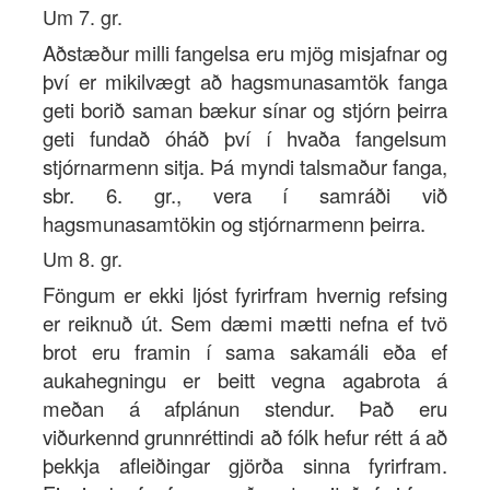
Um 7. gr.
Aðstæður milli fangelsa eru mjög misjafnar og
því er mikilvægt að hagsmunasamtök fanga
geti borið saman bækur sínar og stjórn þeirra
geti fundað óháð því í hvaða fangelsum
stjórnarmenn sitja. Þá myndi talsmaður fanga,
sbr. 6. gr., vera í samráði við
hagsmunasamtökin og stjórnarmenn þeirra.
Um 8. gr.
Föngum er ekki ljóst fyrirfram hvernig refsing
er reiknuð út. Sem dæmi mætti nefna ef tvö
brot eru framin í sama sakamáli eða ef
aukahegningu er beitt vegna agabrota á
meðan á afplánun stendur. Það eru
viðurkennd grunnréttindi að fólk hefur rétt á að
þekkja afleiðingar gjörða sinna fyrirfram.