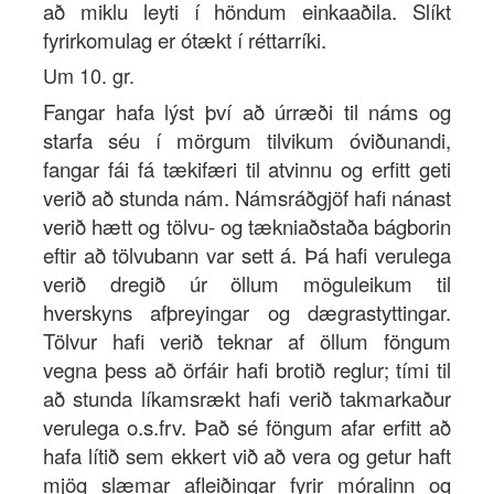
að miklu leyti í höndum einkaaðila. Slíkt
fyrirkomulag er ótækt í réttarríki.
Um 10. gr.
Fangar hafa lýst því að úrræði til náms og
starfa séu í mörgum tilvikum óviðunandi,
fangar fái fá tækifæri til atvinnu og erfitt geti
verið að stunda nám. Námsráðgjöf hafi nánast
verið hætt og tölvu- og tækniaðstaða bágborin
eftir að tölvubann var sett á. Þá hafi verulega
verið dregið úr öllum möguleikum til
hverskyns afþreyingar og dægrastyttingar.
Tölvur hafi verið teknar af öllum föngum
vegna þess að örfáir hafi brotið reglur; tími til
að stunda líkamsrækt hafi verið takmarkaður
verulega o.s.frv. Það sé föngum afar erfitt að
hafa lítið sem ekkert við að vera og getur haft
mjög slæmar afleiðingar fyrir móralinn og