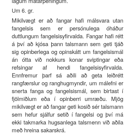
lágum matarpeningum.
Um 6. gr.
Mikilvægt er að fangar hafi málsvara utan
fangelsis sem er persónulega óháður
duttlungum fangelsisyfirvalda. Fangar hafi rétt
á því að kjósa þann talsmann sem geti tjáð
sig opinberlega og opinskátt um fangelsismál
án ótta við nokkurs konar sviptingar eða
refsingar af hendi fangelsisyfirvalda.
Ennfremur þarf sá aðili að geta leiðrétt
rangfærslur og ranghugmyndir, um málefni er
snerta fanga og fangelsismál, sem birtast í
fjölmiðlum eða í opinberri umræðu. Mjög
mikilvægt er að fangar geti kosið sér talsmann
sem hefur sjálfur setið í fangelsi og því má
ekki takmarka hugsanlega talsmenn við aðila
með hreina sakarskrá.